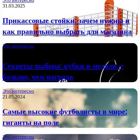
Это интересно
31.03.2025
Прикассовые стойки: зачем нужны и
как правильно выбрать для магазина
Это интересно
29.01.2025
Секреты выбора: кубки и медали –
больше, чем награда
Это интересно
21.05.2024
Самые высокие футболисты в мире:
гиганты на поле
Это интересно