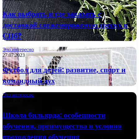
Как выбрать и где заказать с
доставкой свежемороженую треску в
СПб?
Это интересно
27.07.2023
Футбол для детей: развитие, спорт и
командный дух
Это интересно
25.07.2023
Школа бильярда: особенности
обучения, преимущества и условия
прохождения обучения