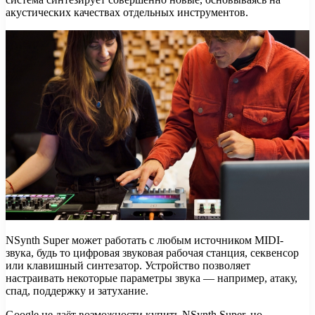
акустических качествах отдельных инструментов.
NSynth Super может работать с любым источником MIDI-
звука, будь то цифровая звуковая рабочая станция, секвенсор
или клавишный синтезатор. Устройство позволяет
настраивать некоторые параметры звука — например, атаку,
спад, поддержку и затухание.
Google не даёт возможности купить NSynth Super, но