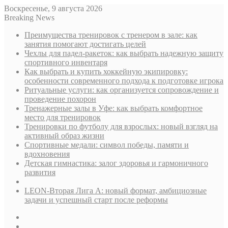
Воскресенье, 9 августа 2026
Breaking News
Преимущества тренировок с тренером в зале: как
занятия помогают достигать целей
Чехлы для падел-ракеток: как выбрать надежную защиту
спортивного инвентаря
Как выбрать и купить хоккейную экипировку:
особенности современного подхода к подготовке игрока
Ритуальные услуги: как организуется сопровождение и
проведение похорон
Тренажерные залы в Уфе: как выбрать комфортное
место для тренировок
Тренировки по футболу для взрослых: новый взгляд на
активный образ жизни
Спортивные медали: символ победы, памяти и
вдохновения
Детская гимнастика: залог здоровья и гармоничного
развития
LEON-Вторая Лига А: новый формат, амбициозные
задачи и успешный старт после реформы
Sidebar
Случайная