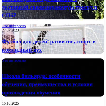
доставкой свежемороженую треску в
СПб?
Это интересно
27.07.2023
Футбол для детей: развитие, спорт и
командный дух
Это интересно
25.07.2023
Школа бильярда: особенности
обучения, преимущества и условия
прохождения обучения
16.10.2025