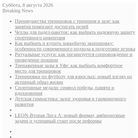
Суббота, 8 августа 2026
Breaking News
Преимущества тренировок с тренером в зале: как
занятия помогают достигать целей
Чехлы для падел-ракеток: как выбрать надежную защиту
спортивного инвентаря
Как выбрать и купить хоккейную экипировку:
особенности современного подхода к подготовке игрока
Ритуальные услуги: как организуется сопровождение и
проведение похорон
Тренажерные залы в Уфе: как выбрать комфортное
место для тренировок
Тренировки по футболу для взрослых: новый взгляд на
активный образ жизни
Спортивные медали: символ победы, памяти и
вдохновения
Детская гимнастика: залог здоровья и гармоничного
развития
LEON-Вторая Лига А: новый формат, амбициозные
задачи и успешный старт после реформы
Sidebar
Случайная