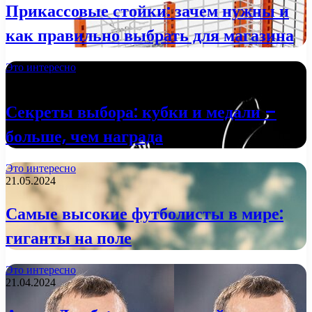
Прикассовые стойки: зачем нужны и
как правильно выбрать для магазина
Это интересно
29.01.2025
Секреты выбора: кубки и медали –
больше, чем награда
Это интересно
21.05.2024
Самые высокие футболисты в мире:
гиганты на поле
Это интересно
21.04.2024