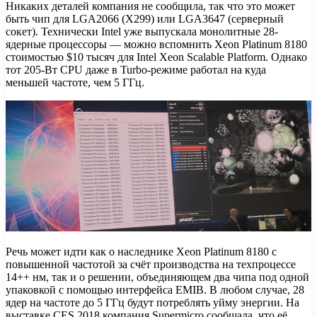
Никаких деталей компания не сообщила, так что это может
быть чип для LGA2066 (X299) или LGA3647 (серверный
сокет). Технически Intel уже выпускала монолитные 28-
ядерные процессоры — можно вспомнить Xeon Platinum 8180
стоимостью $10 тысяч для Intel Xeon Scalable Platform. Однако
тот 205-Вт CPU даже в Turbo-режиме работал на куда
меньшей частоте, чем 5 ГГц.
Речь может идти как о наследнике Xeon Platinum 8180 с
повышенной частотой за счёт производства на техпроцессе
14++ нм, так и о решении, объединяющем два чипа под одной
упаковкой с помощью интерфейса EMIB. В любом случае, 28
ядер на частоте до 5 ГГц будут потреблять уйму энергии. На
выставке CES 2018 компания Supermicro сообщала, что её