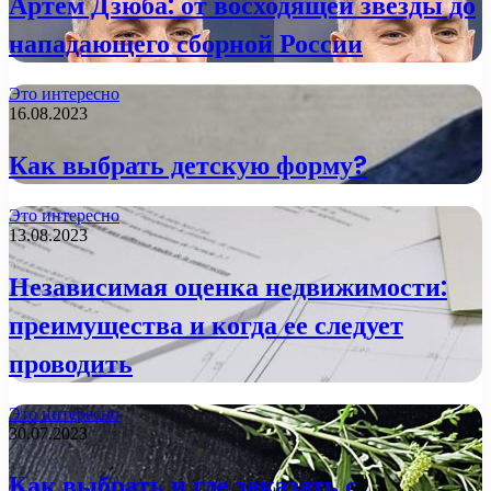
Артем Дзюба: от восходящей звезды до
нападающего сборной России
Это интересно
16.08.2023
Как выбрать детскую форму?
Это интересно
13.08.2023
Независимая оценка недвижимости:
преимущества и когда ее следует
проводить
Это интересно
30.07.2023
Как выбрать и где заказать с