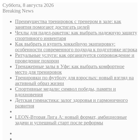
Суббота, 8 августа 2026
Breaking News
Преимущества тренировок с тренером в зале: как
занятия помогают достигать целей
Чехлы для падел-ракеток: как выбрать надежную защиту
спортивного инвентаря
Как выбрать и купить хоккейную экипировку:
особенности современного подхода к подготовке игрока
Ритуальные услуги: как организуется сопровождение и
проведение похорон
Тренажерные залы в Уфе: как выбрать комфортное
место для тренировок
Тренировки по футболу для взрослых: новый взгляд на
активный образ жизни
Спортивные медали: символ победы, памяти и
вдохновения
Детская гимнастика: залог здоровья и гармоничного
развития
LEON-Вторая Лига А: новый формат, амбициозные
задачи и успешный старт после реформы
Sidebar
Случайная