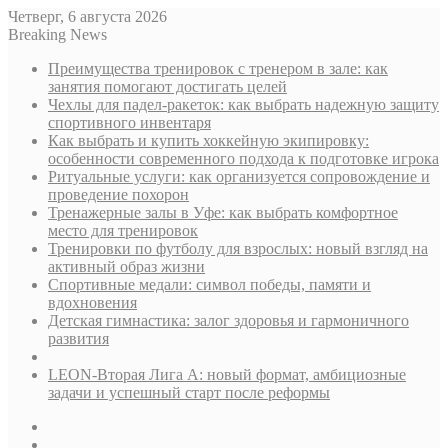
Четверг, 6 августа 2026
Breaking News
Преимущества тренировок с тренером в зале: как
занятия помогают достигать целей
Чехлы для падел-ракеток: как выбрать надежную защиту
спортивного инвентаря
Как выбрать и купить хоккейную экипировку:
особенности современного подхода к подготовке игрока
Ритуальные услуги: как организуется сопровождение и
проведение похорон
Тренажерные залы в Уфе: как выбрать комфортное
место для тренировок
Тренировки по футболу для взрослых: новый взгляд на
активный образ жизни
Спортивные медали: символ победы, памяти и
вдохновения
Детская гимнастика: залог здоровья и гармоничного
развития
LEON-Вторая Лига А: новый формат, амбициозные
задачи и успешный старт после реформы
Sidebar
Случайная