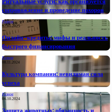
Ритуальные услуги: как организуется
сопровождение и проведение похорон
Разное
07.01.2025
Онлайн-кредиты: мифы и реальность
быстрого финансирования
Разное
08.11.2024
Культура компании: невидимая сила
успеха
Разное
06.10.2024
Защита животных: обязанность и