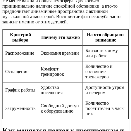
Не менее важна и общая атмосфера. Для кого-то
принципиально наличие спокойной обстановки, а кто-то
предпочитает динамичные пространства с активной
музыкальной атмосферой. Восприятие фитнес-клуба часто
зависит именно от этих деталей.
Критерий
На что обращают
Почему это важно
выбора
внимание
Близость к дому
Расположение
Экономия времени
или работе
Количество и
Комфорт
Оснащение
состояние
тренировок
тренажеров
Удобство
Доступность утром
График работы
посещения
и вечером
Количество
Свободный доступ
Загруженность
посетителей в часы
к оборудованию
пик
Как меняется подход к тренировкам и