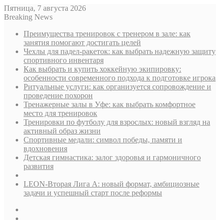
Пятница, 7 августа 2026
Breaking News
Преимущества тренировок с тренером в зале: как
занятия помогают достигать целей
Чехлы для падел-ракеток: как выбрать надежную защиту
спортивного инвентаря
Как выбрать и купить хоккейную экипировку:
особенности современного подхода к подготовке игрока
Ритуальные услуги: как организуется сопровождение и
проведение похорон
Тренажерные залы в Уфе: как выбрать комфортное
место для тренировок
Тренировки по футболу для взрослых: новый взгляд на
активный образ жизни
Спортивные медали: символ победы, памяти и
вдохновения
Детская гимнастика: залог здоровья и гармоничного
развития
LEON-Вторая Лига А: новый формат, амбициозные
задачи и успешный старт после реформы
Sidebar
Случайная