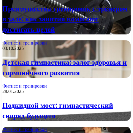
Преимущества тренировок с тренером
в зале: как занятия помогают
достигать целей
Фитнес и тренировки
03.10.2025
Детская гимнастика: залог здоровья и
гармоничного развития
Фитнес и тренировки
28.01.2025
Подкидной мост: гимнастический
снаряд будущего
Фитнес и тренировки