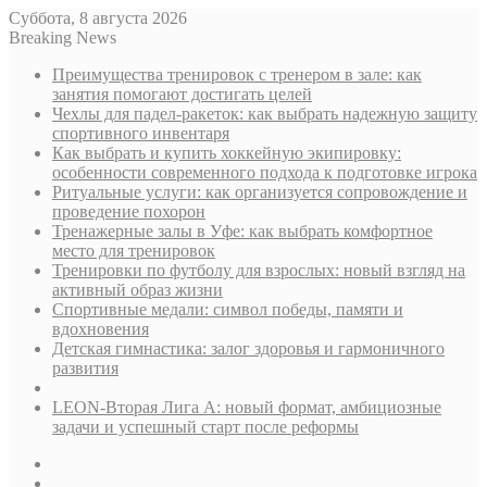
Суббота, 8 августа 2026
Breaking News
Преимущества тренировок с тренером в зале: как
занятия помогают достигать целей
Чехлы для падел-ракеток: как выбрать надежную защиту
спортивного инвентаря
Как выбрать и купить хоккейную экипировку:
особенности современного подхода к подготовке игрока
Ритуальные услуги: как организуется сопровождение и
проведение похорон
Тренажерные залы в Уфе: как выбрать комфортное
место для тренировок
Тренировки по футболу для взрослых: новый взгляд на
активный образ жизни
Спортивные медали: символ победы, памяти и
вдохновения
Детская гимнастика: залог здоровья и гармоничного
развития
LEON-Вторая Лига А: новый формат, амбициозные
задачи и успешный старт после реформы
Sidebar
Случайная