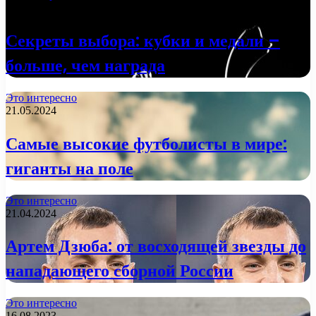
29.01.2025
Секреты выбора: кубки и медали –
больше, чем награда
Это интересно
21.05.2024
Самые высокие футболисты в мире:
гиганты на поле
Это интересно
21.04.2024
Артем Дзюба: от восходящей звезды до
нападающего сборной России
Это интересно
16.08.2023