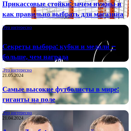
Прикассовые стойки: зачем нужны и
как правильно выбрать для магазина
Это интересно
29.01.2025
Секреты выбора: кубки и медали –
больше, чем награда
Это интересно
21.05.2024
Самые высокие футболисты в мире:
гиганты на поле
Это интересно
21.04.2024