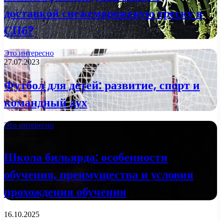
доставкой свежемороженую треску в
СПб?
Это интересно
27.07.2023
Футбол для детей: развитие, спорт и
командный дух
Это интересно
25.07.2023
Школа бильярда: особенности
обучения, преимущества и условия
прохождения обучения
16.10.2025