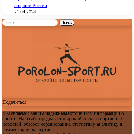
сборной России
21.04.2024
Найти:
Поделиться
Мы являемся вашим надежным источником информации о
спорте. Наш сайт предлагает широкий спектр спортивных
новостей, обзоров соревнований, статистику, аналитику и
комментарии экспертов.