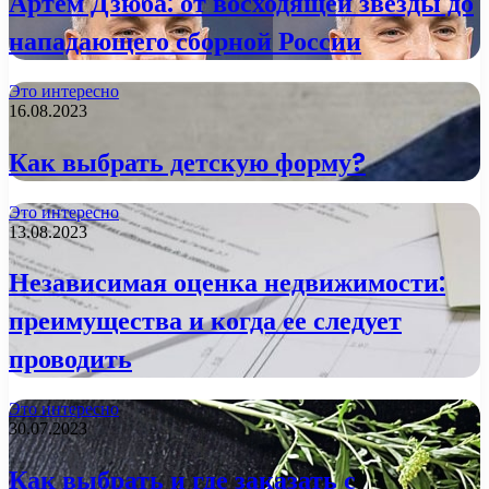
Артем Дзюба: от восходящей звезды до
нападающего сборной России
Это интересно
16.08.2023
Как выбрать детскую форму?
Это интересно
13.08.2023
Независимая оценка недвижимости:
преимущества и когда ее следует
проводить
Это интересно
30.07.2023
Как выбрать и где заказать с