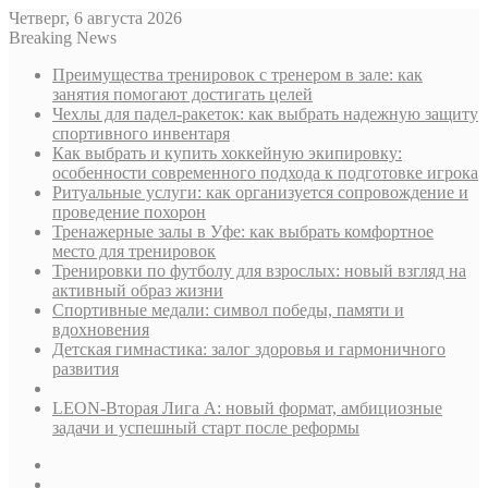
Четверг, 6 августа 2026
Breaking News
Преимущества тренировок с тренером в зале: как
занятия помогают достигать целей
Чехлы для падел-ракеток: как выбрать надежную защиту
спортивного инвентаря
Как выбрать и купить хоккейную экипировку:
особенности современного подхода к подготовке игрока
Ритуальные услуги: как организуется сопровождение и
проведение похорон
Тренажерные залы в Уфе: как выбрать комфортное
место для тренировок
Тренировки по футболу для взрослых: новый взгляд на
активный образ жизни
Спортивные медали: символ победы, памяти и
вдохновения
Детская гимнастика: залог здоровья и гармоничного
развития
LEON-Вторая Лига А: новый формат, амбициозные
задачи и успешный старт после реформы
Sidebar
Случайная