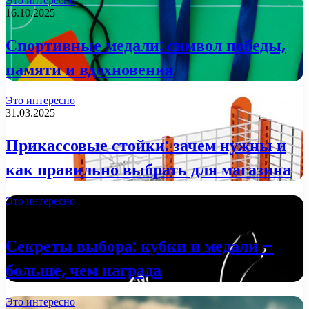
Это интересно
16.10.2025
Спортивные медали: символ победы,
памяти и вдохновения
Это интересно
31.03.2025
Прикассовые стойки: зачем нужны и
как правильно выбрать для магазина
Это интересно
29.01.2025
Секреты выбора: кубки и медали –
больше, чем награда
Это интересно