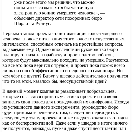
уже после этого мы решили, что можно
попытаться создать хотя бы частичную
электронную копию умершего человека», —
объясняет директор сети похоронных бюро
Шарлотта Руниус.
Первым этапом проекта станет имитация голоса умершего
человека, а также интеграция этого голоса с искусственным
интеллектом, способным отвечать на простейшие вопросы,
задаваемые ему. Однако впоследствии руководство бюро
планируют начать разработку и производство роботов,
которые будут максимально походить на умерших. Разумеется,
во всё это пока верится с трудом, и проект пока похож всего
лишь на способ эффективного и недорогого самопиара. Но
чем чёрт не шутит? Вдруг у шведов действительно получится
что-то из этой, казалось бы, неосуществимой идеи?
В данный момент компания разыскивает добровольцев,
которые согласятся принять участие в проекте и позволят
записать свои голоса для последующей их оцифровки. Исходя
из успешности данного эксперимента, руководство бюро
будет принимать решение о том, следует ли переходить к
следующему этапу проекта или же следует отказаться от идеи
как от бесперспективной. Даже если у шведов в итоге ничего
не получится, однажды, пускай даже спустя десятилетия или