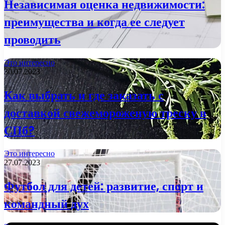
Независимая оценка недвижимости:
преимущества и когда ее следует
проводить
Это интересно
30.07.2023
Как выбрать и где заказать с
доставкой свежемороженую треску в
СПб?
Это интересно
27.07.2023
Футбол для детей: развитие, спорт и
командный дух