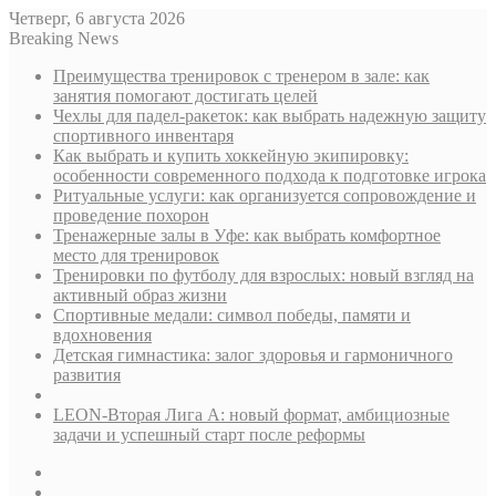
Четверг, 6 августа 2026
Breaking News
Преимущества тренировок с тренером в зале: как
занятия помогают достигать целей
Чехлы для падел-ракеток: как выбрать надежную защиту
спортивного инвентаря
Как выбрать и купить хоккейную экипировку:
особенности современного подхода к подготовке игрока
Ритуальные услуги: как организуется сопровождение и
проведение похорон
Тренажерные залы в Уфе: как выбрать комфортное
место для тренировок
Тренировки по футболу для взрослых: новый взгляд на
активный образ жизни
Спортивные медали: символ победы, памяти и
вдохновения
Детская гимнастика: залог здоровья и гармоничного
развития
LEON-Вторая Лига А: новый формат, амбициозные
задачи и успешный старт после реформы
Sidebar
Случайная