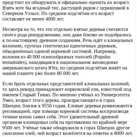
предстоит их обнаружить и официально оценить их возраст.
Взять хоте бы ягодный тис, растущий рядом с церквушкой в
Северном Уэльсе. По средним подсчётам его возраст
составляет не менее 4000 лет.
Несмотря на то, что эти отдельно взятые деревья считаются
своего рода рекордсменами, они даже близко не подобрались
к по-настоящему древним созданиям. Речь идёт о клональных
колониях, группах генетически идентичных деревьев,
объединённых единой корневой системой. Например,
колония из 40 000 осинообразных тополей (Populus
tremuloides), находящаяся в национальном заповеднике
американского штата Юта, по средним подсчётам живёт на
нашей планете уже более 80 000 лет.
Если брать отдельных представителей клональных колоний,
то здесь рекорд принадлежит норвежской ели, известной под
именем Старый Тикко. По мнению учёных из Университета
Умео, возраст этого дерева, произрастающего в горах
Швеции, близок к 9550 годам. Еловые деревья размножаются
репликацией, при помощи корневой системы воспроизводя
точные копии самих себя. Этот удивительный древний
организм клонировал себя на протяжении по крайней мере
9500 лет. Учёные также обнаружили в горах Швеции другое
скопление елей, чей возраст колеблется на отметке в 8000 лет.