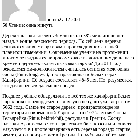
admin
27.12.2021
58
Чтение: одна минута
Деревья начали заселять Землю около 385 миллионов лет
назад, в конце девонского периода. По сей день деревья
считаются живыми архивами происходивших с нашей
планетой изменений. Современные учёные на протяжении
многих лет задаются вопросом: какое из доживших до нашего
времени деревьев является самым старым? До 2013 года
рекордсменом-долгожителем считалась остистая межгорная
сосна (Pinus longaeva), произрастающая в Белых горах
Калифорнии. Её возраст составляет 4845 лет. Но, разумеется,
это для деревьев далеко не предел.
Позднее учёные обнаружили во всё тех же калифорнийских
горах нового рекордсмена – другую сосну, но уже возрастом
5062 года. Самое же старое дерево, произрастающее на
территории современной Европы – это 1075-летняя Сосна
Гельдрейха (Pinus heldreichii), растущая в Греции. Сосну
назвали Адонисом в честь греческого бога красоты и юности.
Разумеется, в Европе наверняка есть деревья гораздо старше,
чем то, что произрастает в Греции. Но учёным ещё только