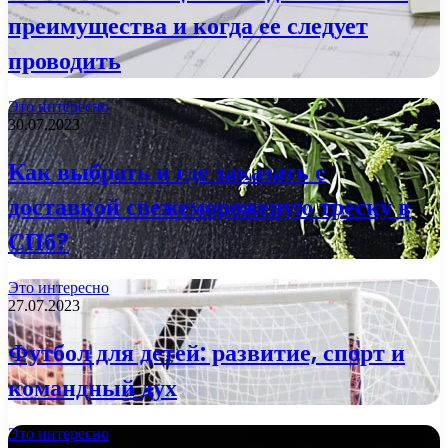
преимущества и когда ее следует
проводить
Это интересно
30.07.2023
Как выбрать и где заказать с
доставкой свежемороженую треску в
СПб?
Это интересно
27.07.2023
Футбол для детей: развитие, спорт и
командный дух
Это интересно