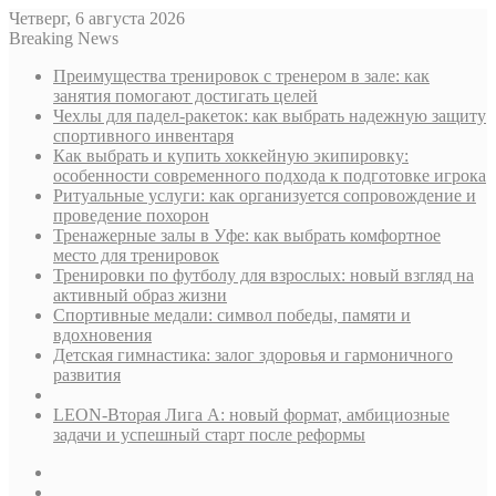
Четверг, 6 августа 2026
Breaking News
Преимущества тренировок с тренером в зале: как
занятия помогают достигать целей
Чехлы для падел-ракеток: как выбрать надежную защиту
спортивного инвентаря
Как выбрать и купить хоккейную экипировку:
особенности современного подхода к подготовке игрока
Ритуальные услуги: как организуется сопровождение и
проведение похорон
Тренажерные залы в Уфе: как выбрать комфортное
место для тренировок
Тренировки по футболу для взрослых: новый взгляд на
активный образ жизни
Спортивные медали: символ победы, памяти и
вдохновения
Детская гимнастика: залог здоровья и гармоничного
развития
LEON-Вторая Лига А: новый формат, амбициозные
задачи и успешный старт после реформы
Sidebar
Случайная