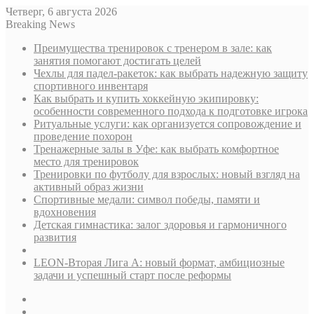
Четверг, 6 августа 2026
Breaking News
Преимущества тренировок с тренером в зале: как
занятия помогают достигать целей
Чехлы для падел-ракеток: как выбрать надежную защиту
спортивного инвентаря
Как выбрать и купить хоккейную экипировку:
особенности современного подхода к подготовке игрока
Ритуальные услуги: как организуется сопровождение и
проведение похорон
Тренажерные залы в Уфе: как выбрать комфортное
место для тренировок
Тренировки по футболу для взрослых: новый взгляд на
активный образ жизни
Спортивные медали: символ победы, памяти и
вдохновения
Детская гимнастика: залог здоровья и гармоничного
развития
LEON-Вторая Лига А: новый формат, амбициозные
задачи и успешный старт после реформы
Sidebar
Случайная