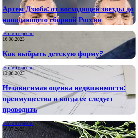
Артем Дзюба: от восходящей звезды до
нападающего сборной России
Это интересно
16.08.2023
Как выбрать детскую форму?
Это интересно
13.08.2023
Независимая оценка недвижимости:
преимущества и когда ее следует
проводить
Это интересно
30.07.2023