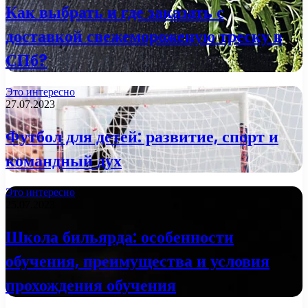
Как выбрать и где заказать с
доставкой свежемороженую треску в
СПб?
Это интересно
27.07.2023
Футбол для детей: развитие, спорт и
командный дух
Это интересно
25.07.2023
Школа бильярда: особенности
обучения, преимущества и условия
прохождения обучения