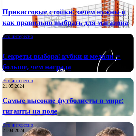
Прикассовые стойки: зачем нужны и
как правильно выбрать для магазина
Это интересно
29.01.2025
Секреты выбора: кубки и медали –
больше, чем награда
Это интересно
21.05.2024
Самые высокие футболисты в мире:
гиганты на поле
Это интересно
21.04.2024