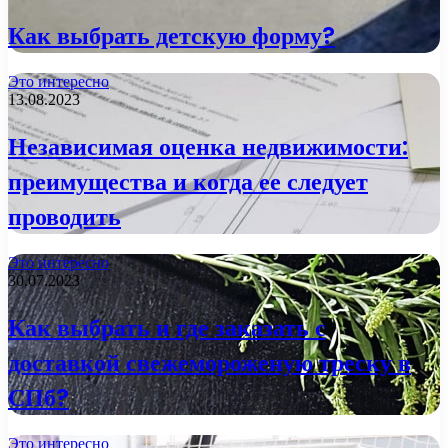
Как выбрать детскую форму?
Это интересно
13.08.2023
Независимая оценка недвижимости:
преимущества и когда ее следует
проводить
Это интересно
30.07.2023
Как выбрать и где заказать с
доставкой свежемороженую треску в
СПб?
Это интересно