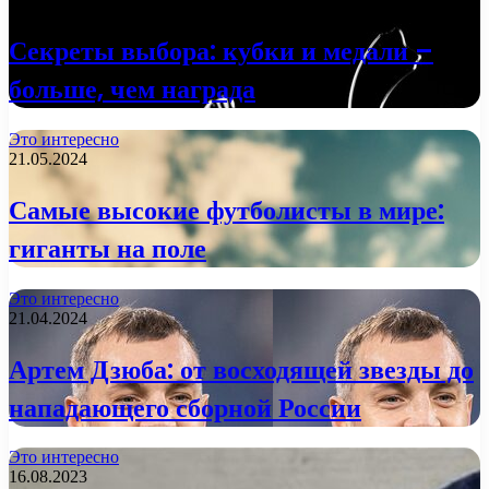
Секреты выбора: кубки и медали –
больше, чем награда
Это интересно
21.05.2024
Самые высокие футболисты в мире:
гиганты на поле
Это интересно
21.04.2024
Артем Дзюба: от восходящей звезды до
нападающего сборной России
Это интересно
16.08.2023