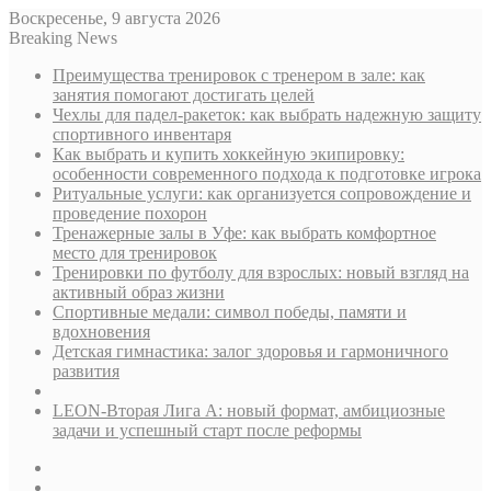
Воскресенье, 9 августа 2026
Breaking News
Преимущества тренировок с тренером в зале: как
занятия помогают достигать целей
Чехлы для падел-ракеток: как выбрать надежную защиту
спортивного инвентаря
Как выбрать и купить хоккейную экипировку:
особенности современного подхода к подготовке игрока
Ритуальные услуги: как организуется сопровождение и
проведение похорон
Тренажерные залы в Уфе: как выбрать комфортное
место для тренировок
Тренировки по футболу для взрослых: новый взгляд на
активный образ жизни
Спортивные медали: символ победы, памяти и
вдохновения
Детская гимнастика: залог здоровья и гармоничного
развития
LEON-Вторая Лига А: новый формат, амбициозные
задачи и успешный старт после реформы
Sidebar
Случайная