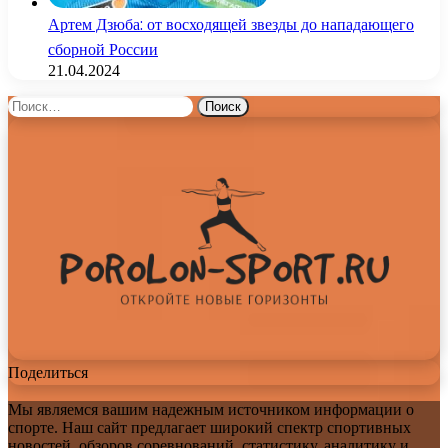
Артем Дзюба: от восходящей звезды до нападающего
сборной России
21.04.2024
Найти:
Поделиться
Мы являемся вашим надежным источником информации о
спорте. Наш сайт предлагает широкий спектр спортивных
новостей, обзоров соревнований, статистику, аналитику и