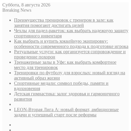
Суббота, 8 августа 2026
Breaking News
Преимущества тренировок с тренером в зале: как
занятия помогают достигать целей
Чехлы для падел-ракеток: как выбрать надежную защиту
спортивного инвентаря
Как выбрать и купить хоккейную экипировку:
особенности современного подхода к подготовке игрока
Ритуальные услуги: как организуется сопровождение и
проведение похорон
Тренажерные залы в Уфе: как выбрать комфортное
место для тренировок
Тренировки по футболу для взрослых: новый взгляд на
активный образ жизни
Спортивные медали: символ победы, памяти и
вдохновения
Детская гимнастика: залог здоровья и гармоничного
развития
LEON-Вторая Лига А: новый формат, амбициозные
задачи и успешный старт после реформы
Sidebar
Случайная