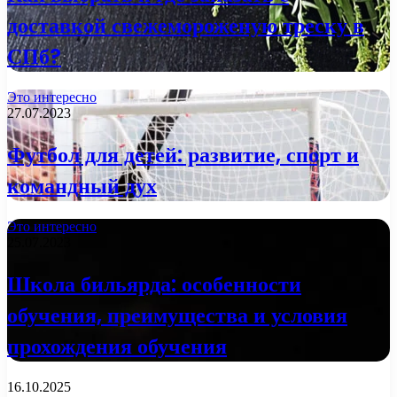
доставкой свежемороженую треску в
СПб?
Это интересно
27.07.2023
Футбол для детей: развитие, спорт и
командный дух
Это интересно
25.07.2023
Школа бильярда: особенности
обучения, преимущества и условия
прохождения обучения
16.10.2025