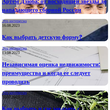
Артем Дзюба: от восходящей звезды до
нападающего сборной России
Это интересно
16.08.2023
Как выбрать детскую форму?
Это интересно
13.08.2023
Независимая оценка недвижимости:
преимущества и когда ее следует
проводить
Это интересно
30.07.2023
Как выбрать и где заказать с