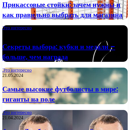
Прикассовые стойки: зачем нужны и
как правильно выбрать для магазина
Это интересно
29.01.2025
Секреты выбора: кубки и медали –
больше, чем награда
Это интересно
21.05.2024
Самые высокие футболисты в мире:
гиганты на поле
Это интересно
21.04.2024