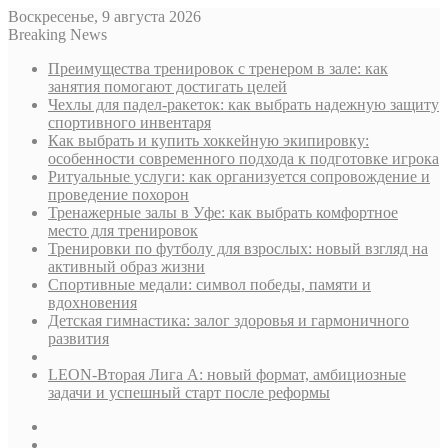
Воскресенье, 9 августа 2026
Breaking News
Преимущества тренировок с тренером в зале: как
занятия помогают достигать целей
Чехлы для падел-ракеток: как выбрать надежную защиту
спортивного инвентаря
Как выбрать и купить хоккейную экипировку:
особенности современного подхода к подготовке игрока
Ритуальные услуги: как организуется сопровождение и
проведение похорон
Тренажерные залы в Уфе: как выбрать комфортное
место для тренировок
Тренировки по футболу для взрослых: новый взгляд на
активный образ жизни
Спортивные медали: символ победы, памяти и
вдохновения
Детская гимнастика: залог здоровья и гармоничного
развития
LEON-Вторая Лига А: новый формат, амбициозные
задачи и успешный старт после реформы
Sidebar
Случайная