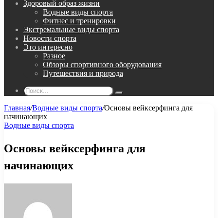
Здоровый образ жизни
Водные виды спорта
Фитнес и тренировки
Экстремальные виды спорта
Новости спорта
Это интересно
Разное
Обзоры спортивного оборудования
Путешествия и природа
Поиск...
Главная
/
Водные виды спорта
/
Основы вейксерфинга для
начинающих
Водные виды спорта
Основы вейксерфинга для
начинающих