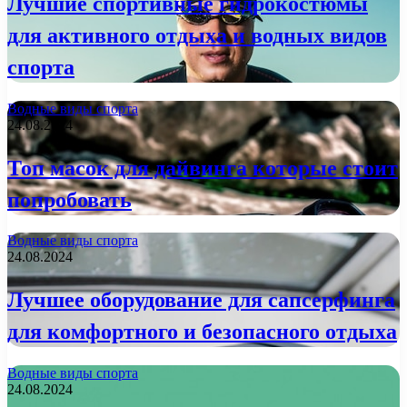
Лучшие спортивные гидрокостюмы
для активного отдыха и водных видов
спорта
Водные виды спорта
24.08.2024
Топ масок для дайвинга которые стоит
попробовать
Водные виды спорта
24.08.2024
Лучшее оборудование для сапсерфинга
для комфортного и безопасного отдыха
Водные виды спорта
24.08.2024