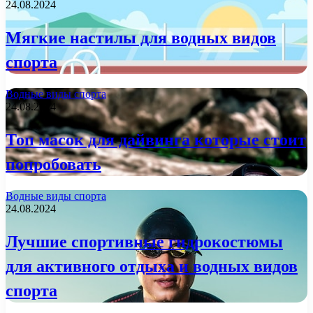
24.08.2024
Мягкие настилы для водных видов
спорта
Водные виды спорта
24.08.2024
Топ масок для дайвинга которые стоит
попробовать
Водные виды спорта
24.08.2024
Лучшие спортивные гидрокостюмы
для активного отдыха и водных видов
спорта