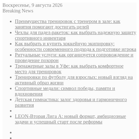
Воскресенье, 9 августа 2026
Breaking News
Преимущества тренировок с тренером в зале: как
занятия помогают достигать целей
Чехлы для падел-ракеток: как выбрать надежную защиту
спортивного инвентаря
Как выбрать и купить хоккейную экипировку:
особенности современного подхода к подготовке игрока
Ритуальные услуги: как организуется сопровождение и
проведение похорон
Тренажерные залы в Уфе: как выбрать комфортное
место для тренировок
Тренировки по футболу для взрослых: новый взгляд на
активный образ жизни
Спортивные медали: символ победы, памяти и
вдохновения
Детская гимнастика: залог здоровья и гармоничного
развития
LEON-Вторая Лига А: новый формат, амбициозные
задачи и успешный старт после реформы
Sidebar
Случайная