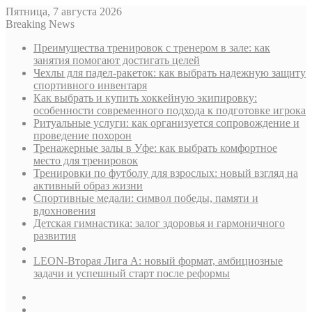
Пятница, 7 августа 2026
Breaking News
Преимущества тренировок с тренером в зале: как
занятия помогают достигать целей
Чехлы для падел-ракеток: как выбрать надежную защиту
спортивного инвентаря
Как выбрать и купить хоккейную экипировку:
особенности современного подхода к подготовке игрока
Ритуальные услуги: как организуется сопровождение и
проведение похорон
Тренажерные залы в Уфе: как выбрать комфортное
место для тренировок
Тренировки по футболу для взрослых: новый взгляд на
активный образ жизни
Спортивные медали: символ победы, памяти и
вдохновения
Детская гимнастика: залог здоровья и гармоничного
развития
LEON-Вторая Лига А: новый формат, амбициозные
задачи и успешный старт после реформы
Sidebar
Случайная