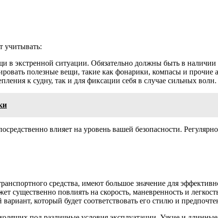
т учитывать:
и в экстренной ситуации. Обязательно должны быть в наличии 
ровать полезные вещи, такие как фонарики, компасы и прочие а
пления к судну, так и для фиксации себя в случае сильных волн.
ки
осредственно влияет на уровень вашей безопасности. Регулярно 
ранспортного средства, имеют большое значение для эффективно
ет существенно повлиять на скорость, маневренность и легкост
ариант, который будет соответствовать его стилю и предпочте
ходящих под различные условия эксплуатации. Узкие и длинные