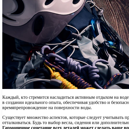
Каждый, кто стремится насладиться активным отдыхом на воде
в создании идеального опыта, обеспечивая удобство и безопа
времяпрепровождение на поверхности воды.
Существует множество аспектов, которые следует учитывать пр
отталкиваться. Будь то выбор весла, сидения или дополнител
Гармоничное сочетание всех деталей может сделать ваше в