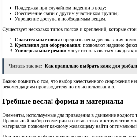
Поддержка при случайном падении в воду;
Обеспечение связи с другим участником группы;
Упрощение доступа к необходимым вещам.
Существует несколько типов поясов и креплений, которые стои
Спасательные пояса:
предназначены для оказания помощ
Крепления для оборудования:
позволяют надежно фикси
Универсальные ремни:
могут использоваться как для кре
Читать так же:
Как правильно выбрать каяк для рыбал
Важно помнить о том, что выбор качественного снаряжения неп
рекомендациям производителя по их использованию.
Гребные весла: формы и материалы
Элементы, используемые для приведения в движение водного т
Правильный выбор геометрии и состава этих инструментов мож
материалов позволяет каждому желающему найти оптимальный в
При рассмотрении форм можно выделить несколько типов, под