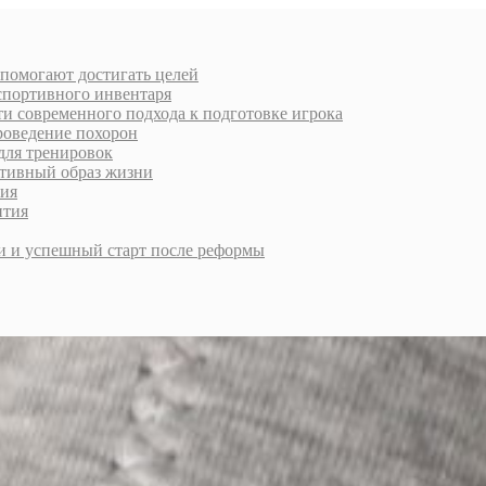
 помогают достигать целей
спортивного инвентаря
и современного подхода к подготовке игрока
роведение похорон
для тренировок
ктивный образ жизни
ния
ития
и и успешный старт после реформы