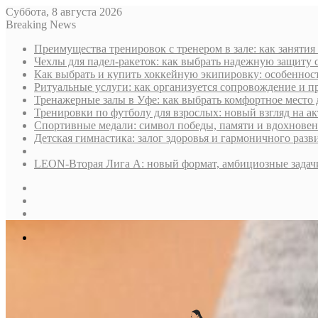
Суббота, 8 августа 2026
Breaking News
Преимущества тренировок с тренером в зале: как занятия
Чехлы для падел-ракеток: как выбрать надежную защиту 
Как выбрать и купить хоккейную экипировку: особенност
Ритуальные услуги: как организуется сопровождение и п
Тренажерные залы в Уфе: как выбрать комфортное место 
Тренировки по футболу для взрослых: новый взгляд на а
Спортивные медали: символ победы, памяти и вдохнове
Детская гимнастика: залог здоровья и гармоничного разв
LEON-Вторая Лига А: новый формат, амбициозные задач
Sidebar
Случайная
статья
Log
In
Меню