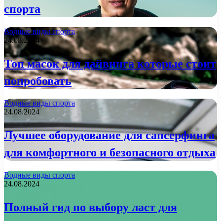
спорта
Водные виды спорта
24.08.2024
Топ масок для дайвинга которые стоит
попробовать
Водные виды спорта
24.08.2024
Лучшее оборудование для сапсерфинга
для комфортного и безопасного отдыха
Водные виды спорта
24.08.2024
Полный гид по выбору ласт для