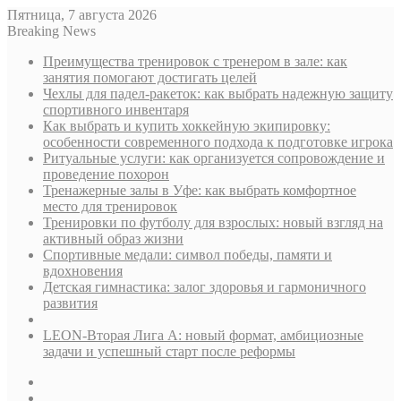
Пятница, 7 августа 2026
Breaking News
Преимущества тренировок с тренером в зале: как
занятия помогают достигать целей
Чехлы для падел-ракеток: как выбрать надежную защиту
спортивного инвентаря
Как выбрать и купить хоккейную экипировку:
особенности современного подхода к подготовке игрока
Ритуальные услуги: как организуется сопровождение и
проведение похорон
Тренажерные залы в Уфе: как выбрать комфортное
место для тренировок
Тренировки по футболу для взрослых: новый взгляд на
активный образ жизни
Спортивные медали: символ победы, памяти и
вдохновения
Детская гимнастика: залог здоровья и гармоничного
развития
LEON-Вторая Лига А: новый формат, амбициозные
задачи и успешный старт после реформы
Sidebar
Случайная