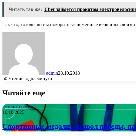
Читать так же:
Uber займется прокатом электровелосип
Так что, готовы ли вы покорить заснеженные вершины своим
admin
28.10.2018
50
Чтение: одна минута
Читайте еще
Это интересно
16.10.2025
Спортивные медали: символ победы, па