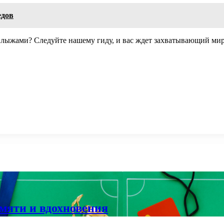
едов
и лыжами? Следуйте нашему гиду, и вас ждет захватывающий м
мяти и вдохновения