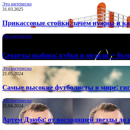
Это интересно
31.03.2025
Прикассовые стойки: зачем нужны и ка
Это интересно
29.01.2025
Секреты выбора: кубки и медали – бол
Это интересно
21.05.2024
Самые высокие футболисты в мире: гиг
Это интересно
21.04.2024
Артем Дзюба: от восходящей звезды до