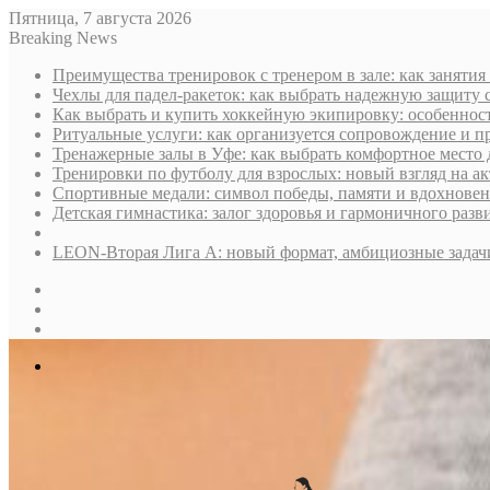
Пятница, 7 августа 2026
Breaking News
Преимущества тренировок с тренером в зале: как занятия
Чехлы для падел-ракеток: как выбрать надежную защиту 
Как выбрать и купить хоккейную экипировку: особенност
Ритуальные услуги: как организуется сопровождение и п
Тренажерные залы в Уфе: как выбрать комфортное место 
Тренировки по футболу для взрослых: новый взгляд на а
Спортивные медали: символ победы, памяти и вдохнове
Детская гимнастика: залог здоровья и гармоничного разв
LEON-Вторая Лига А: новый формат, амбициозные задач
Sidebar
Случайная
статья
Log
In
Меню