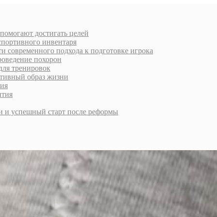
 помогают достигать целей
спортивного инвентаря
и современного подхода к подготовке игрока
роведение похорон
для тренировок
ктивный образ жизни
ния
ития
и и успешный старт после реформы