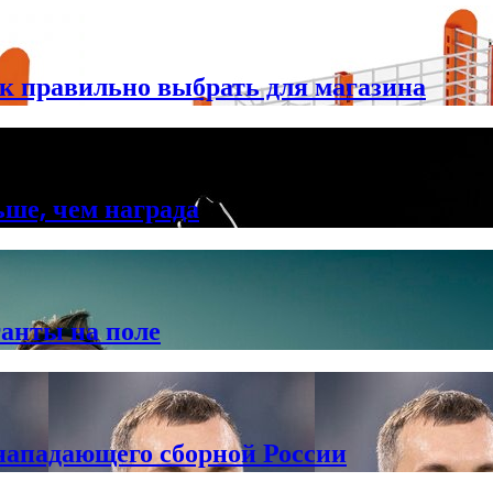
к правильно выбрать для магазина
ьше, чем награда
анты на поле
 нападающего сборной России