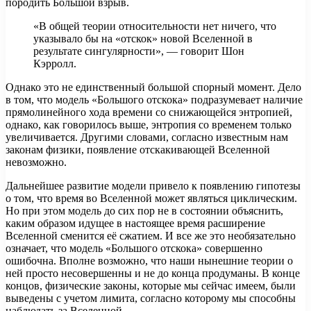
породить Большой взрыв.
«В общей теории относительности нет ничего, что
указывало бы на «отскок» новой Вселенной в
результате сингулярности», — говорит Шон
Кэрролл.
Однако это не единственный большой спорный момент. Дело
в том, что модель «Большого отскока» подразумевает наличие
прямолинейного хода времени со снижающейся энтропией,
однако, как говорилось выше, энтропия со временем только
увеличивается. Другими словами, согласно известным нам
законам физики, появление отскакивающей Вселенной
невозможно.
Дальнейшее развитие модели привело к появлению гипотезы
о том, что время во Вселенной может являться циклическим.
Но при этом модель до сих пор не в состоянии объяснить,
каким образом идущее в настоящее время расширение
Вселенной сменится её сжатием. И все же это необязательно
означает, что модель «Большого отскока» совершенно
ошибочна. Вполне возможно, что наши нынешние теории о
ней просто несовершенны и не до конца продуманы. В конце
концов, физические законы, которые мы сейчас имеем, были
выведены с учетом лимита, согласно которому мы способны
наблюдать за Вселенной.