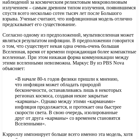
наблюдений за космическим реликтовым микроволновым
излучением – самым древним типом излучения, появившимся
спустя всего несколько сотен тысяч лет после Большого
взрыва. Ученые считают, что инфляционная модель отлично
предсказывает его существование.
Согласно одному из предположений, мультивселенная может
являться результатом инфляции. В предположении говорится
о том, что существует некая одна очень-очень большая
Вселенная, время от времени порождающая более компактные
вселенные. При этом никакая форма коммуникации между
этими вселенными невозможна. Маркус Ву из PBS Nova
объясняет:
«В начале 80-х годов физики пришли к мнению,
что инфляция может обладать природой
бесконечности, останавливаясь лишь в некоторых
регионах космоса, создавая некие закрытые
«карманы». Однако между этими «карманами»
инфляция продолжается, и протекает она быстрее
скорости света. В свою очередь, изолированные
друг от друга «карманы» со временем становятся
Вселенными».
Кэрроллу импонирует больше всего именно эта модель, хотя