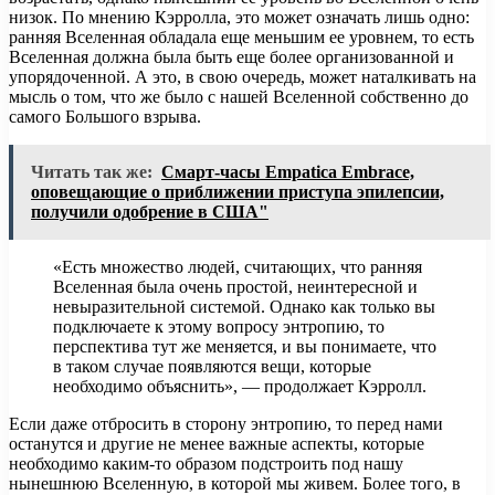
низок. По мнению Кэрролла, это может означать лишь одно:
ранняя Вселенная обладала еще меньшим ее уровнем, то есть
Вселенная должна была быть еще более организованной и
упорядоченной. А это, в свою очередь, может наталкивать на
мысль о том, что же было с нашей Вселенной собственно до
самого Большого взрыва.
Читать так же:
Смарт-часы Empatica Embrace,
оповещающие о приближении приступа эпилепсии,
получили одобрение в США"
«Есть множество людей, считающих, что ранняя
Вселенная была очень простой, неинтересной и
невыразительной системой. Однако как только вы
подключаете к этому вопросу энтропию, то
перспектива тут же меняется, и вы понимаете, что
в таком случае появляются вещи, которые
необходимо объяснить», — продолжает Кэрролл.
Если даже отбросить в сторону энтропию, то перед нами
останутся и другие не менее важные аспекты, которые
необходимо каким-то образом подстроить под нашу
нынешнюю Вселенную, в которой мы живем. Более того, в