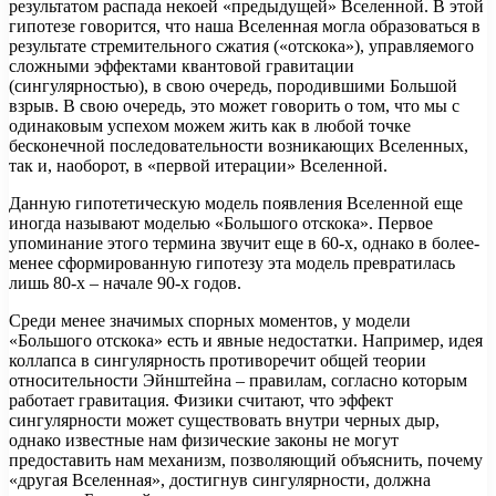
результатом распада некоей «предыдущей» Вселенной. В этой
гипотезе говорится, что наша Вселенная могла образоваться в
результате стремительного сжатия («отскока»), управляемого
сложными эффектами квантовой гравитации
(сингулярностью), в свою очередь, породившими Большой
взрыв. В свою очередь, это может говорить о том, что мы с
одинаковым успехом можем жить как в любой точке
бесконечной последовательности возникающих Вселенных,
так и, наоборот, в «первой итерации» Вселенной.
Данную гипотетическую модель появления Вселенной еще
иногда называют моделью «Большого отскока». Первое
упоминание этого термина звучит еще в 60-х, однако в более-
менее сформированную гипотезу эта модель превратилась
лишь 80-х – начале 90-х годов.
Среди менее значимых спорных моментов, у модели
«Большого отскока» есть и явные недостатки. Например, идея
коллапса в сингулярность противоречит общей теории
относительности Эйнштейна – правилам, согласно которым
работает гравитация. Физики считают, что эффект
сингулярности может существовать внутри черных дыр,
однако известные нам физические законы не могут
предоставить нам механизм, позволяющий объяснить, почему
«другая Вселенная», достигнув сингулярности, должна