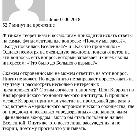
admin
07.06.2018
52
7 минут на прочтение
Физикам-теоретикам и космологам приходится искать ответы
на самые фундаментальные вопросы: «Почему мы здесь?»,
«Когда появилась Вселенная?» и «Как это произошло?»
Однако несмотря на очевидную важность поиска ответов на
эти вопросы, есть вопрос, который затмевает их всех
своим
интересом: «Что было до Большого взрыва?».
Скажем откровенно: мы не можем ответить на этот вопрос.
Никто не может. Но ведь никто не запрещает порассуждать на
эту тему и рассмотреть несколько интересных
предположений? С этим согласен, например, Шон Кэрролл из
Калифорнийского технологического института. В прошлом
месяце Кэрролл принимал участие на проходящей два раза в
год встрече Американского астрономического сообщества, где
он предложил несколько «предвзрывных» сценариев, чьим
«финальным аккордом» могло бы стать появление нашей
Вселенной. Опять же, это всего лишь рассуждения, а не
теории, поэтому просим это учитывать.