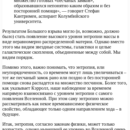
множество готовых «песчаных замков»,
образовавшихся непонятно каким образом и без
посторонней помощи», — говорит Стефан
Кантримен, аспирант Колумбийского
университета.
Результатом Большого взрыва могло (и, возможно, должно
было) стать появление высокого уровня энтропии массы в
виде неравномерно распределенной материи. Однако вместо
этого мы видим звездные системы, галактики и целые
галактические скопления, объединенные между собой. Мы
видим порядок.
Помимо этого, важно понимать, что энтропия, или
неупорядоченность, со временем могут лишь увеличиваться –
тот же песчаный замок рано или поздно и без посторонней
помощи снова распадется на множество песчинок. Более того,
как указывает Кэрролл, наше наблюдение за временем
напрямую взаимосвязано с уровнем энтропии с самого
появления Вселенной. При этом саму энтропию можно
рассматривать как некое времязависимое физическое
свойство, обладающее только одним направлением хода – в
будущее.
Итак, энтропия, согласно законам физики, может только
возрастать, однако нынешний ее уровень во Вселенной очень