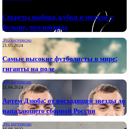
29.01.2025
Секреты выбора: кубки и медали –
больше, чем награда
Это интересно
21.05.2024
Самые высокие футболисты в мире:
гиганты на поле
Это интересно
21.04.2024
Артем Дзюба: от восходящей звезды до
нападающего сборной России
Это интересно