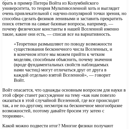
брать в пример Питера Войта из Колумбийского
университета, то теория Мультивселенной хоть и выглядит
очень привлекательной с научно-популярной точки зрения, но
способна сделать физиков ленивыми и заставить прекратить
поиск ответов на самые базовые вопросы, например, —
почему физические константы в нашей Вселенной именно
такие, какие они есть, — списав все на вариативность.
«Теоретики размышляют по поводу возможности
существования бесконечного числа Вселенных, и
в конечном итоге мы можем прийти к четким
моделям, способным объяснить, почему значения
(вроде фундаментальных свойств наблюдаемых
нами частиц) могут отличаться друг от друга в
каждой отдельно взятой Вселенной», — говорит
Войт.
Войт опасается, что однажды основным вопросом для науки в
этой сфере станет рассуждение на тему «как нам повезло
оказаться в этой случайной Вселенной, где все происходит
так, а не по-другому, несмотря на бесконечное многообразие
возможностей, поэтому давайте бросим эту затею с
теориями».
Какой можно подвести итог? Многие физики получают