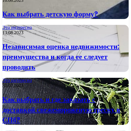
16.08.2023
Как выбрать детскую форму?
Это интересно
13.08.2023
Независимая оценка недвижимости:
преимущества и когда ее следует
проводить
Это интересно
30.07.2023
Как выбрать и где заказать с
доставкой свежемороженую треску в
СПб?