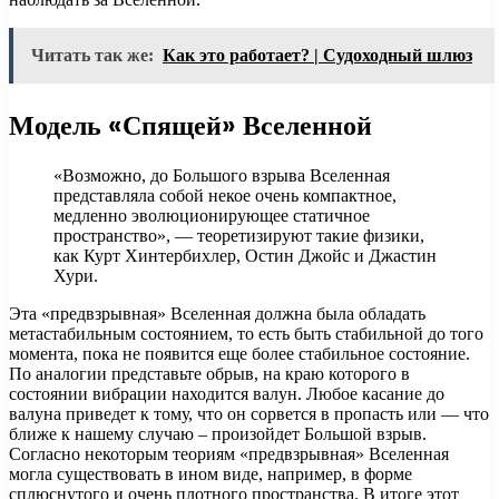
Читать так же:
Как это работает? | Cудоходный шлюз
Модель «Спящей» Вселенной
«Возможно, до Большого взрыва Вселенная
представляла собой некое очень компактное,
медленно эволюционирующее статичное
пространство», — теоретизируют такие физики,
как Курт Хинтербихлер, Остин Джойс и Джастин
Хури.
Эта «предвзрывная» Вселенная должна была обладать
метастабильным состоянием, то есть быть стабильной до того
момента, пока не появится еще более стабильное состояние.
По аналогии представьте обрыв, на краю которого в
состоянии вибрации находится валун. Любое касание до
валуна приведет к тому, что он сорвется в пропасть или — что
ближе к нашему случаю – произойдет Большой взрыв.
Согласно некоторым теориям «предвзрывная» Вселенная
могла существовать в ином виде, например, в форме
сплюснутого и очень плотного пространства. В итоге этот