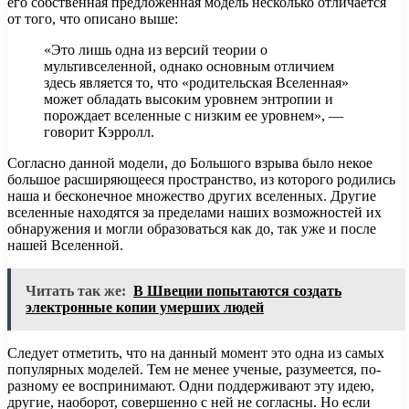
его собственная предложенная модель несколько отличается
от того, что описано выше:
«Это лишь одна из версий теории о
мультивселенной, однако основным отличием
здесь является то, что «родительская Вселенная»
может обладать высоким уровнем энтропии и
порождает вселенные с низким ее уровнем», —
говорит Кэрролл.
Согласно данной модели, до Большого взрыва было некое
большое расширяющееся пространство, из которого родились
наша и бесконечное множество других вселенных. Другие
вселенные находятся за пределами наших возможностей их
обнаружения и могли образоваться как до, так уже и после
нашей Вселенной.
Читать так же:
В Швеции попытаются создать
электронные копии умерших людей
Следует отметить, что на данный момент это одна из самых
популярных моделей. Тем не менее ученые, разумеется, по-
разному ее воспринимают. Одни поддерживают эту идею,
другие, наоборот, совершенно с ней не согласны. Но если