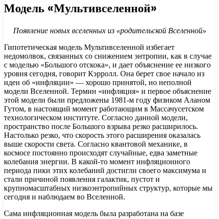
Модель «Мультивселенной»
Появление новых вселенных из «родительской Вселенной»
Гипотетическая модель Мультивселенной избегает
недомолвок, связанных со снижением энтропии, как в случае
с моделью «Большого отскока», и дает объяснение ее низкого
уровня сегодня, говорит Кэрролл. Она берет свое начало из
идеи об «инфляции» — хорошо принятой, но неполной
модели Вселенной. Термин «инфляция» и первое объяснение
этой модели были предложены 1981-м году физиком Аланом
Гутом, в настоящий момент работающим в Массачусетском
технологическом институте. Согласно данной модели,
пространство после Большого взрыва резко расширилось.
Настолько резко, что скорость этого расширения оказалась
выше скорости света. Согласно квантовой механике, в
космосе постоянно происходят случайные, едва заметные
колебания энергии. В какой-то момент инфляционного
периода пики этих колебаний достигли своего максимума и
стали причиной появления галактик, пустот и
крупномасштабных низкоэнтропийных структур, которые мы
сегодня и наблюдаем во Вселенной.
Сама инфляционная модель была разработана на базе