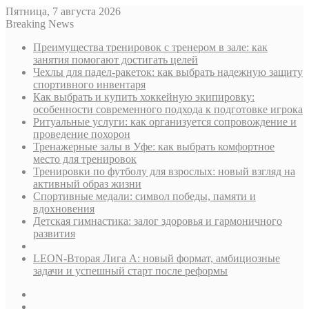
Пятница, 7 августа 2026
Breaking News
Преимущества тренировок с тренером в зале: как
занятия помогают достигать целей
Чехлы для падел-ракеток: как выбрать надежную защиту
спортивного инвентаря
Как выбрать и купить хоккейную экипировку:
особенности современного подхода к подготовке игрока
Ритуальные услуги: как организуется сопровождение и
проведение похорон
Тренажерные залы в Уфе: как выбрать комфортное
место для тренировок
Тренировки по футболу для взрослых: новый взгляд на
активный образ жизни
Спортивные медали: символ победы, памяти и
вдохновения
Детская гимнастика: залог здоровья и гармоничного
развития
LEON-Вторая Лига А: новый формат, амбициозные
задачи и успешный старт после реформы
Sidebar
Случайная