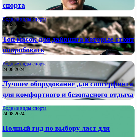
спорта
Водные виды спорта
24.08.2024
Топ масок для дайвинга которые стоит
попробовать
Водные виды спорта
24.08.2024
Лучшее оборудование для сапсерфинга
для комфортного и безопасного отдыха
Водные виды спорта
24.08.2024
Полный гид по выбору ласт для