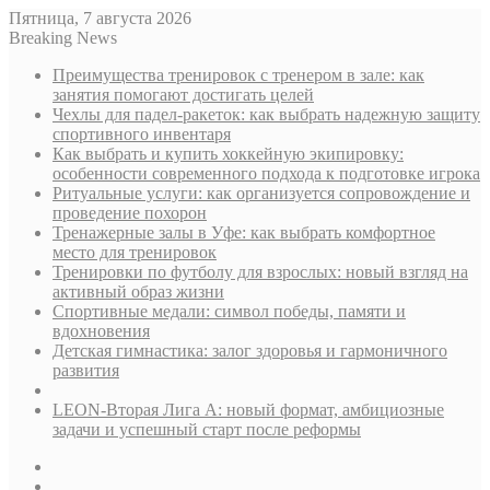
Пятница, 7 августа 2026
Breaking News
Преимущества тренировок с тренером в зале: как
занятия помогают достигать целей
Чехлы для падел-ракеток: как выбрать надежную защиту
спортивного инвентаря
Как выбрать и купить хоккейную экипировку:
особенности современного подхода к подготовке игрока
Ритуальные услуги: как организуется сопровождение и
проведение похорон
Тренажерные залы в Уфе: как выбрать комфортное
место для тренировок
Тренировки по футболу для взрослых: новый взгляд на
активный образ жизни
Спортивные медали: символ победы, памяти и
вдохновения
Детская гимнастика: залог здоровья и гармоничного
развития
LEON-Вторая Лига А: новый формат, амбициозные
задачи и успешный старт после реформы
Sidebar
Случайная