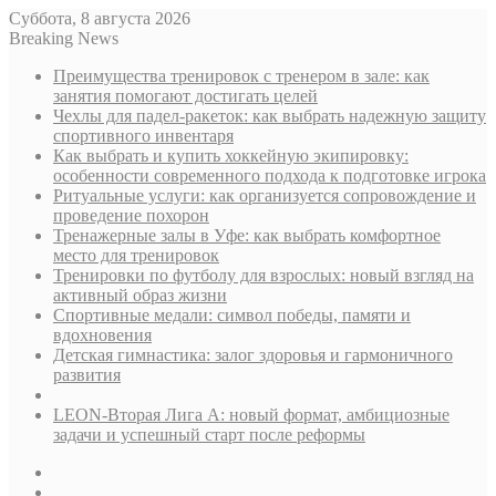
Суббота, 8 августа 2026
Breaking News
Преимущества тренировок с тренером в зале: как
занятия помогают достигать целей
Чехлы для падел-ракеток: как выбрать надежную защиту
спортивного инвентаря
Как выбрать и купить хоккейную экипировку:
особенности современного подхода к подготовке игрока
Ритуальные услуги: как организуется сопровождение и
проведение похорон
Тренажерные залы в Уфе: как выбрать комфортное
место для тренировок
Тренировки по футболу для взрослых: новый взгляд на
активный образ жизни
Спортивные медали: символ победы, памяти и
вдохновения
Детская гимнастика: залог здоровья и гармоничного
развития
LEON-Вторая Лига А: новый формат, амбициозные
задачи и успешный старт после реформы
Sidebar
Случайная