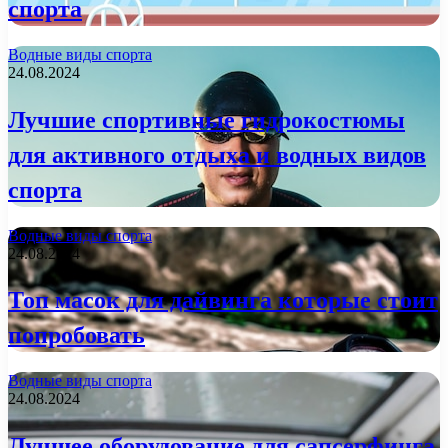
спорта
Водные виды спорта
24.08.2024
Лучшие спортивные гидрокостюмы
для активного отдыха и водных видов
спорта
Водные виды спорта
24.08.2024
Топ масок для дайвинга которые стоит
попробовать
Водные виды спорта
24.08.2024
Лучшее оборудование для сапсерфинга