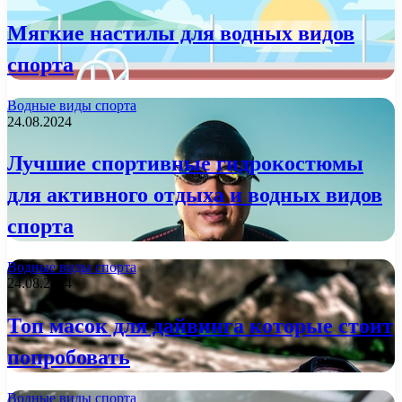
Мягкие настилы для водных видов
спорта
Водные виды спорта
24.08.2024
Лучшие спортивные гидрокостюмы
для активного отдыха и водных видов
спорта
Водные виды спорта
24.08.2024
Топ масок для дайвинга которые стоит
попробовать
Водные виды спорта