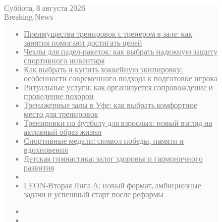
Суббота, 8 августа 2026
Breaking News
Преимущества тренировок с тренером в зале: как
занятия помогают достигать целей
Чехлы для падел-ракеток: как выбрать надежную защиту
спортивного инвентаря
Как выбрать и купить хоккейную экипировку:
особенности современного подхода к подготовке игрока
Ритуальные услуги: как организуется сопровождение и
проведение похорон
Тренажерные залы в Уфе: как выбрать комфортное
место для тренировок
Тренировки по футболу для взрослых: новый взгляд на
активный образ жизни
Спортивные медали: символ победы, памяти и
вдохновения
Детская гимнастика: залог здоровья и гармоничного
развития
LEON-Вторая Лига А: новый формат, амбициозные
задачи и успешный старт после реформы
Sidebar
Случайная