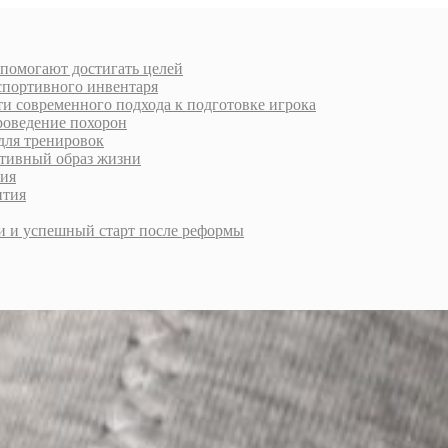
 помогают достигать целей
спортивного инвентаря
и современного подхода к подготовке игрока
роведение похорон
для тренировок
ктивный образ жизни
ния
ития
и и успешный старт после реформы