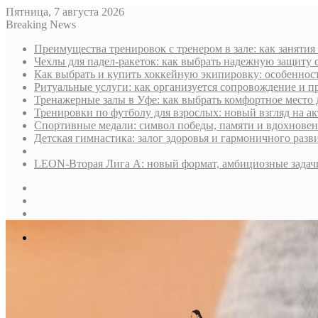
Пятница, 7 августа 2026
Breaking News
Преимущества тренировок с тренером в зале: как занятия
Чехлы для падел-ракеток: как выбрать надежную защиту 
Как выбрать и купить хоккейную экипировку: особенност
Ритуальные услуги: как организуется сопровождение и п
Тренажерные залы в Уфе: как выбрать комфортное место 
Тренировки по футболу для взрослых: новый взгляд на а
Спортивные медали: символ победы, памяти и вдохнове
Детская гимнастика: залог здоровья и гармоничного разв
LEON-Вторая Лига А: новый формат, амбициозные задач
Sidebar
Случайная
статья
Log
In
Меню