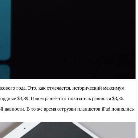
сового года. Это, как отмечается, исторический максимум.
рдные $3,89. Годом ранее этот показатель равнялся $3,36.
ой давности. В то же время отгрузки планшетов iPad поднялись