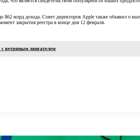
а года, что является свидетельством популярности наших продук
до $62 млрд дохода. Совет директоров Apple также объявил о вып
омент закрытия реестра в конце дня 12 февраля.
 с ветряным двигателем