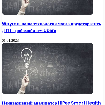
Waymo: наша технология могла предотвратить
ДТП с робомобилем Uber»
01.01.2023
Неинвазивный анализатор HiPee Smart Health