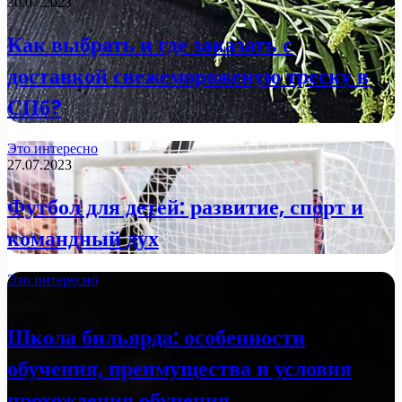
30.07.2023
Как выбрать и где заказать с
доставкой свежемороженую треску в
СПб?
Это интересно
27.07.2023
Футбол для детей: развитие, спорт и
командный дух
Это интересно
25.07.2023
Школа бильярда: особенности
обучения, преимущества и условия
прохождения обучения