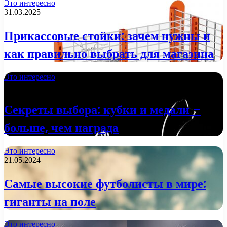
Это интересно
31.03.2025
Прикассовые стойки: зачем нужны и
как правильно выбрать для магазина
Это интересно
29.01.2025
Секреты выбора: кубки и медали –
больше, чем награда
Это интересно
21.05.2024
Самые высокие футболисты в мире:
гиганты на поле
Это интересно