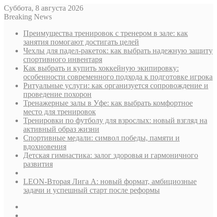
Суббота, 8 августа 2026
Breaking News
Преимущества тренировок с тренером в зале: как
занятия помогают достигать целей
Чехлы для падел-ракеток: как выбрать надежную защиту
спортивного инвентаря
Как выбрать и купить хоккейную экипировку:
особенности современного подхода к подготовке игрока
Ритуальные услуги: как организуется сопровождение и
проведение похорон
Тренажерные залы в Уфе: как выбрать комфортное
место для тренировок
Тренировки по футболу для взрослых: новый взгляд на
активный образ жизни
Спортивные медали: символ победы, памяти и
вдохновения
Детская гимнастика: залог здоровья и гармоничного
развития
LEON-Вторая Лига А: новый формат, амбициозные
задачи и успешный старт после реформы
Sidebar
Случайная