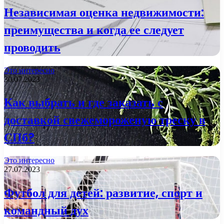
Независимая оценка недвижимости:
преимущества и когда ее следует
проводить
Это интересно
30.07.2023
Как выбрать и где заказать с
доставкой свежемороженую треску в
СПб?
Это интересно
27.07.2023
Футбол для детей: развитие, спорт и
командный дух