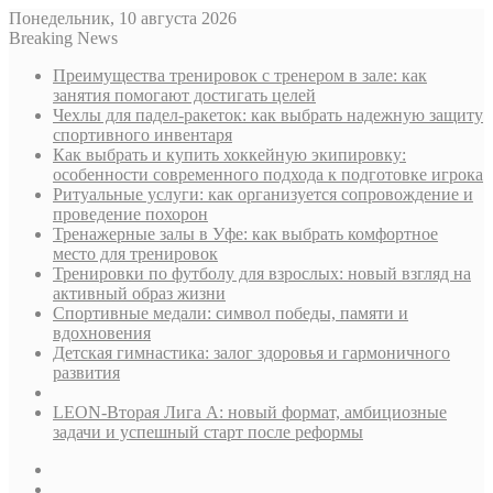
Понедельник, 10 августа 2026
Breaking News
Преимущества тренировок с тренером в зале: как
занятия помогают достигать целей
Чехлы для падел-ракеток: как выбрать надежную защиту
спортивного инвентаря
Как выбрать и купить хоккейную экипировку:
особенности современного подхода к подготовке игрока
Ритуальные услуги: как организуется сопровождение и
проведение похорон
Тренажерные залы в Уфе: как выбрать комфортное
место для тренировок
Тренировки по футболу для взрослых: новый взгляд на
активный образ жизни
Спортивные медали: символ победы, памяти и
вдохновения
Детская гимнастика: залог здоровья и гармоничного
развития
LEON-Вторая Лига А: новый формат, амбициозные
задачи и успешный старт после реформы
Sidebar
Случайная