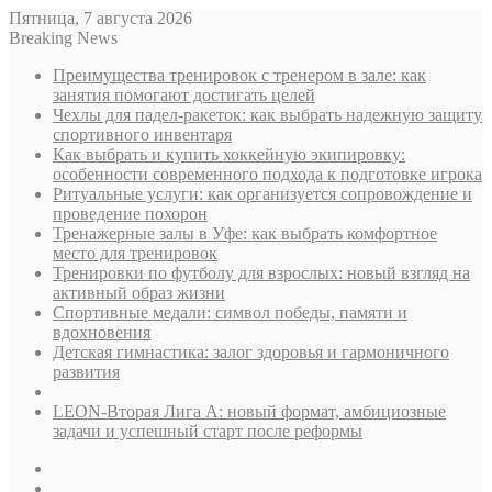
Пятница, 7 августа 2026
Breaking News
Преимущества тренировок с тренером в зале: как
занятия помогают достигать целей
Чехлы для падел-ракеток: как выбрать надежную защиту
спортивного инвентаря
Как выбрать и купить хоккейную экипировку:
особенности современного подхода к подготовке игрока
Ритуальные услуги: как организуется сопровождение и
проведение похорон
Тренажерные залы в Уфе: как выбрать комфортное
место для тренировок
Тренировки по футболу для взрослых: новый взгляд на
активный образ жизни
Спортивные медали: символ победы, памяти и
вдохновения
Детская гимнастика: залог здоровья и гармоничного
развития
LEON-Вторая Лига А: новый формат, амбициозные
задачи и успешный старт после реформы
Sidebar
Случайная