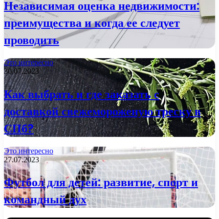
Независимая оценка недвижимости:
преимущества и когда ее следует
проводить
Это интересно
30.07.2023
Как выбрать и где заказать с
доставкой свежемороженую треску в
СПб?
Это интересно
27.07.2023
Футбол для детей: развитие, спорт и
командный дух