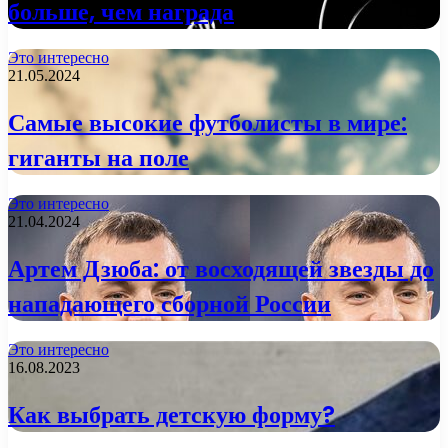
больше, чем награда
Это интересно
21.05.2024
Самые высокие футболисты в мире:
гиганты на поле
Это интересно
21.04.2024
Артем Дзюба: от восходящей звезды до
нападающего сборной России
Это интересно
16.08.2023
Как выбрать детскую форму?