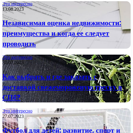
Это интересно
13.08.2023
Независимая оценка недвижимости:
преимущества и когда ее следует
проводить
Это интересно
30.07.2023
Как выбрать и где заказать с
доставкой свежемороженую треску в
СПб?
Это интересно
27.07.2023
Футбол для детей: развитие, спорт и