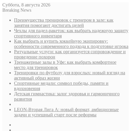
Суббота, 8 августа 2026
Breaking News
Преимущества тренировок с тренером в зале: как
занятия помогают достигать целей
Чехлы для падел-ракеток: как выбрать надежную защиту
спортивного инвентаря
Как выбрать и купить хоккейную экипировку:
особенности современного подхода к подготовке игрока
Ритуальные услуги: как организуется сопровождение и
проведение похорон
Тренажерные залы в Уфе: как выбрать комфортное
место для тренировок
Тренировки по футболу для взрослых: новый взгляд на
активный образ жизни
Спортивные медали: символ победы, памяти и
вдохновения
Детская гимнастика: залог здоровья и гармоничного
развития
LEON-Вторая Лига А: новый формат, амбициозные
задачи и успешный старт после реформы
Sidebar
Случайная