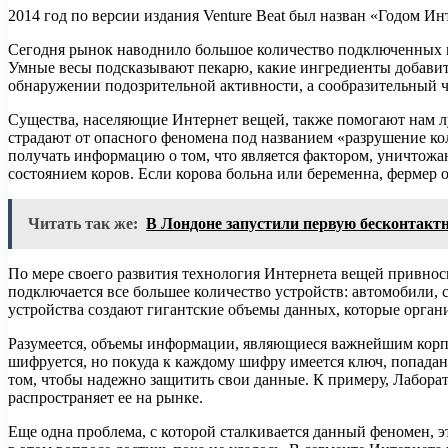
2014 год по версии издания Venture Beat был назван «Годом И
Сегодня рынок наводнило большое количество подключенных к 
Умные весы подсказывают пекарю, какие ингредиенты добавить
обнаружении подозрительной активности, а сообразительный ч
Существа, населяющие Интернет вещей, также помогают нам 
страдают от опасного феномена под названием «разрушение к
получать информацию о том, что является фактором, уничтожа
состоянием коров. Если корова больна или беременна, фермер
Читать так же:
В Лондоне запустили первую бесконтакт
По мере своего развития технология Интернета вещей привнос
подключается все большее количество устройств: автомобили,
устройства создают гигантские объемы данных, которые органи
Разумеется, объемы информации, являющиеся важнейшим корпо
шифруется, но покуда к каждому шифру имеется ключ, попадани
том, чтобы надежно защитить свои данные. К примеру, Лабора
распространяет ее на рынке.
Еще одна проблема, с которой сталкивается данный феномен, э