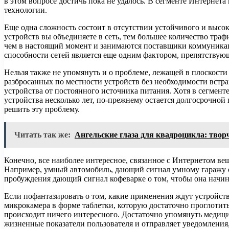
в этом вопросе достичь пока не удалось. В сегменте Интернет
технологии.
Еще одна сложность состоит в отсутствии устойчивого и выс
устройств вы объединяете в сеть, тем большее количество тр
чем в настоящий момент и занимаются поставщики коммуникац
способности сетей является еще одним фактором, препятству
Нельзя также не упомянуть и о проблеме, лежащей в плоскости
разбросанных по местности устройств без необходимости встра
устройства от постоянного источника питания. Хотя в сегмен
устройства несколько лет, по-прежнему остается долгосрочной
решить эту проблему.
Читать так же:
Ангельские глаза для квадроцикла: твор
Конечно, все наиболее интересное, связанное с Интернетом ве
Например, умный автомобиль, дающий сигнал умному гаражу о т
пробуждения дающий сигнал кофеварке о том, чтобы она начи
Если пофантазировать о том, какие применения ждут устройст
микрокамера в форме таблетки, которую достаточно проглотить
происходит ничего интересного. Достаточно упомянуть медици
жизненные показатели пользователя и отправляет уведомления,