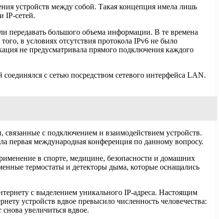
ния устройств между собой. Такая концепция имела лишь
 IP-сетей.
огли передавать большого объема информации. В те времена
того, в условиях отсутствия протокола IPv6 не было
икация не предусматривала прямого подключения каждого
й соединялся с сетью посредством сетевого интерфейса LAN.
и, связанные с подключением и взаимодействием устройств.
ла первая международная конференция по данному вопросу.
применение в спорте, медицине, безопасности и домашних
еменные термостаты и детекторы дыма, которые оснащались
Интернету с выделением уникального IP-адреса. Настоящим
ернету устройств вдвое превысило численность человечества:
т снова увеличиться вдвое.