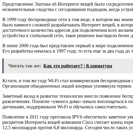
Представление Эштона об Интернете вещей было сосредоточен
незначительные сходства с сегодняшним подходом, когда уст
В 1999 году беспроводные сети в том виде, в котором мы знаем
было намного сложней разрабатывать Интернет вещей, в которо
достаточного количества адресов для подключения всех желае
устройства к глобальной сети, такое решение выглядело более
В июне 2000 года был представлен первый в мире подключенны
Его разработка началась в 1997 году, то есть еще за два года д
Читать так же:
Как это работает? | Клавиатура
Кстати, в том же году Wi-Fi стал коммерческим беспроводным
Организация объединенных наций впервые упомянула термин «И
Заметный вклад в развитие технологии внесло появление беспр
развлечениях. Понятие «умного дома» начало воплощаться в п
датчиками, поддерживали Wi-Fi и обучались самостоятельно.
Появление в 2011 году протокола IPV6 обеспечило заметное у
расцветом Интернета вещей компания Cisco считает конец перв
12,5 миллиардов против 6,8 миллиарда. Сегодня число таких ус