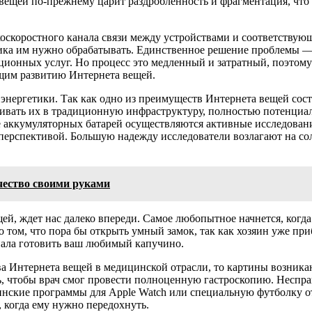
а вещей по-прежнему царит раздробленность и фрагментация, что
окоскоростного канала связи между устройствами и соответств
афика им нужно обрабатывать. Единственное решение проблемы 
ионных услуг. Но процесс это медленный и затратный, поэтому
ющим развитию Интернета вещей.
 энергетики. Так как одно из преимуществ Интернета вещей сос
ивать их в традиционную инфраструктуру, полностью потенциал 
те аккумуляторных батарей осуществляются активные исследован
 перспективой. Большую надежду исследователи возлагают на со
чество своими руками
щей, ждет нас далеко впереди. Самое любопытное начнется, когд
ом, что пора бы открыть умный замок, так как хозяин уже приб
нала готовить ваш любимый капучино.
ва Интернета вещей в медицинской отрасли, то картины возник
, чтобы врач смог провести полноценную гастроскопию. Несправ
нские программы для Apple Watch или специальную футболку от
 когда ему нужно передохнуть.