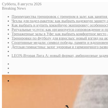
Суббота, 8 августа 2026
Breaking News
Преимущества тренировок с тренером в зале: как занятия
Чехлы для падел-ракеток: как выбрать надежную защиту 
Как выбрать и купить хоккейную экипировку: особенност
Ритуальные услуги: как организуется сопровождение и п
Тренажерные залы в Уфе: как выбрать комфортное место 
Тренировки по футболу для взрослых: новый взгляд на а
Спортивные медали: символ победы, памяти и вдохнове
Детская гимнастика: залог здоровья и гармоничного разв
LEON-Вторая Лига А: новый формат, амбициозные задач
Sidebar
Случайная
статья
Log
In
Меню