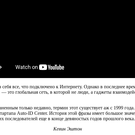
себя все, что подключено к Интернету. Однако в последнее врем
 — это глобальная сеть, в которой не люди, а гаджеты взаимодей
аненным только недавно, термин этот существует аж с 1999 год
артапа Auto-ID Center. История этой фразы имеет большое значен
их последователей еще в конце девяностых годов прошлого века.
Кевин Эштон