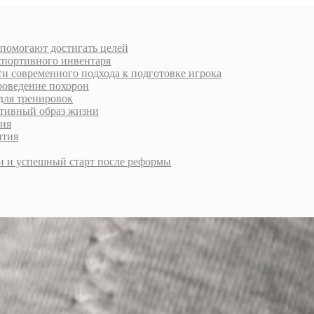
 помогают достигать целей
спортивного инвентаря
и современного подхода к подготовке игрока
роведение похорон
для тренировок
ктивный образ жизни
ния
ития
и и успешный старт после реформы