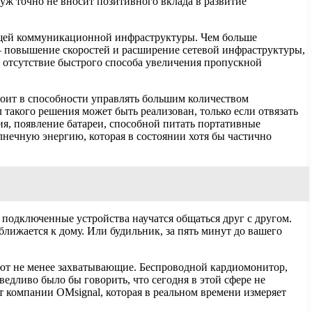
 уж точно не вносит позитивного вклада в развитие
ующей коммуникационной инфраструктуры. Чем больше
— повышение скоростей и расширение сетевой инфраструктуры,
 отсутствие быстрого способа увеличения пропускной
тоит в способности управлять большим количеством
такого решения может быть реализован, только если отвязать
ия, появление батареи, способной питать портативные
лнечную энергию, которая в состоянии хотя бы частично
а подключенные устройства научатся общаться друг с другом.
лижается к дому. Или будильник, за пять минут до вашего
ают не менее захватывающие. Беспроводной кардиомонитор,
едливо было бы говорить, что сегодня в этой сфере не
 компании OMsignal, которая в реальном времени измеряет