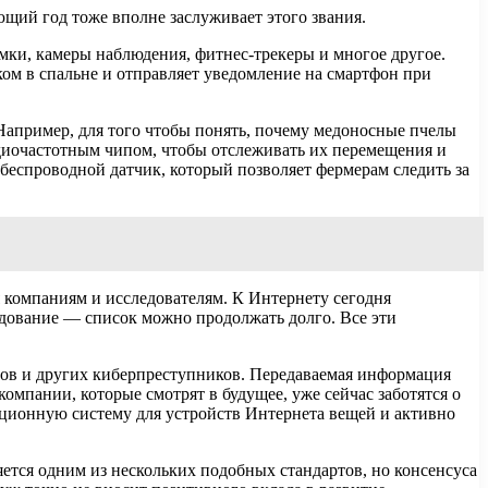
ющий год тоже вполне заслуживает этого звания.
ки, камеры наблюдения, фитнес-трекеры и многое другое.
ком в спальне и отправляет уведомление на смартфон при
апример, для того чтобы понять, почему медоносные пчелы
адиочастотным чипом, чтобы отслеживать их перемещения и
беспроводной датчик, который позволяет фермерам следить за
 компаниям и исследователям. К Интернету сегодня
удование — список можно продолжать долго. Все эти
ров и других киберпреступников. Передаваемая информация
мпании, которые смотрят в будущее, уже сейчас заботятся о
ационную систему для устройств Интернета вещей и активно
яется одним из нескольких подобных стандартов, но консенсуса