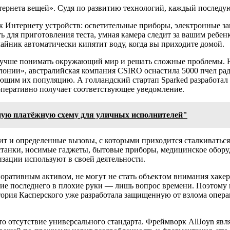
нтернета вещей». Судя по развитию технологий, каждый последу
Интернету устройств: осветительные приборы, электронные зам
 для приготовления теста, умная камера следит за вашим ребен
айник автоматически кипятит воду, когда вы приходите домой.
лучше понимать окружающий мир и решать сложные проблемы. Н
олонии», австралийская компания CSIRO оснастила 5000 пчел р
ющим их популяцию. А голландский стартап Sparked разработал 
 оперативно получает соответствующее уведомление.
ную платёжную схему для уличных исполнителей"
ит и определенные вызовы, с которыми приходится сталкиваться
 станки, носимые гаджеты, бытовые приборы, медицинское обор
зации используют в своей деятельности.
ративным активом, не могут не стать объектом внимания хаке
е последнего в плохие руки — лишь вопрос времени. Поэтому ко
тория Касперского уже разработала защищенную от взлома опер
то отсутствие универсального стандарта. Фреймворк AllJoyn явл