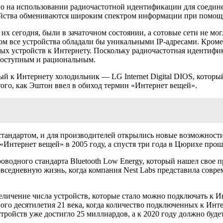
о на использовании радиочастотной идентификации для соедине
ройства обмениваются широким спектром информации при помощи
 их сегодня, были в зачаточном состоянии, а сотовые сети не м
м все устройства обладали бы уникальными IP-адресами. Кроме 
мых устройств к Интернету. Поскольку радиочастотная идентиф
 доступным и рациональным.
й к Интернету холодильник — LG Internet Digital DIOS, которы
о того, как Эштон ввел в обиход термин «Интернет вещей».
 стандартом, и для производителей открылись новые возможност
нтернет вещей» в 2005 году, а спустя три года в Цюрихе прош
оводного стандарта Bluetooth Low Energy, который нашел свое 
овседневную жизнь, когда компания Nest Labs представила совр
величение числа устройств, которые стало можно подключать к 
ого десятилетия 21 века, когда количество подключенных к Инт
тройств уже достигло 25 миллиардов, а к 2020 году должно буде