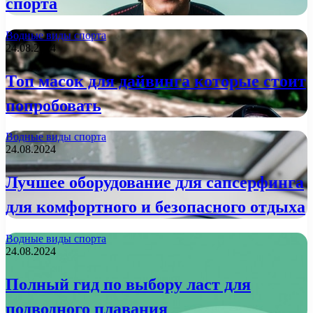
спорта
Водные виды спорта
24.08.2024
Топ масок для дайвинга которые стоит
попробовать
Водные виды спорта
24.08.2024
Лучшее оборудование для сапсерфинга
для комфортного и безопасного отдыха
Водные виды спорта
24.08.2024
Полный гид по выбору ласт для
подводного плавания