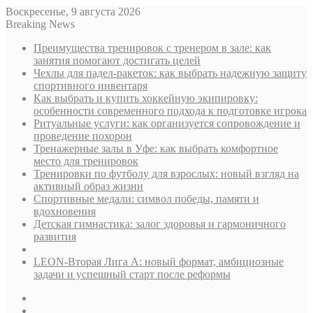
Воскресенье, 9 августа 2026
Breaking News
Преимущества тренировок с тренером в зале: как
занятия помогают достигать целей
Чехлы для падел-ракеток: как выбрать надежную защиту
спортивного инвентаря
Как выбрать и купить хоккейную экипировку:
особенности современного подхода к подготовке игрока
Ритуальные услуги: как организуется сопровождение и
проведение похорон
Тренажерные залы в Уфе: как выбрать комфортное
место для тренировок
Тренировки по футболу для взрослых: новый взгляд на
активный образ жизни
Спортивные медали: символ победы, памяти и
вдохновения
Детская гимнастика: залог здоровья и гармоничного
развития
LEON-Вторая Лига А: новый формат, амбициозные
задачи и успешный старт после реформы
Sidebar
Случайная