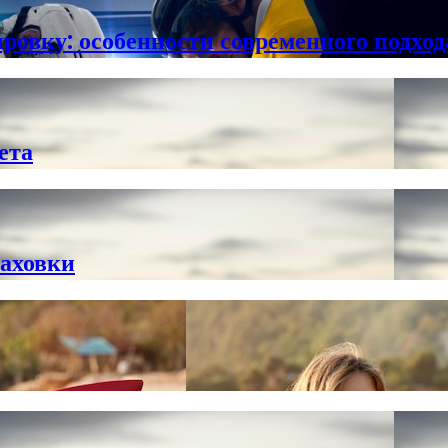
овку: особенности современного подхода
ета
раховки