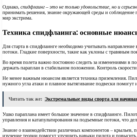
Однако,
спидфлаинг – это не только удовольствие, но и серьез
принимать решения, знание окружающей среды и соблюдение пр
мир экстрима.
Техника спидфлаинга: основные нюанс
Для старта в спидфлаинге необходимо учитывать направление в
потоки. Гладкие поверхности, такие как уклоны с травяным по
Во время полета важно постоянно следить за изменениями в п
держать параплан в стабильном положении. Контроль скорост
Не менее важным нюансом является техника приземления. Пил
нужного угла атаки и плавное вытягивание подвески помогут 
Читать так же:
Экстремальные виды спорта для начин
Ушко параплана имеет большое значение в спидфлаинге. Пилот
управления и катапультирования на подъемные потоки, что де
Знание о взаимодействии различных компонентов – крыльев, п
изучение теории помогут улучшить навыки пилота и повысить 