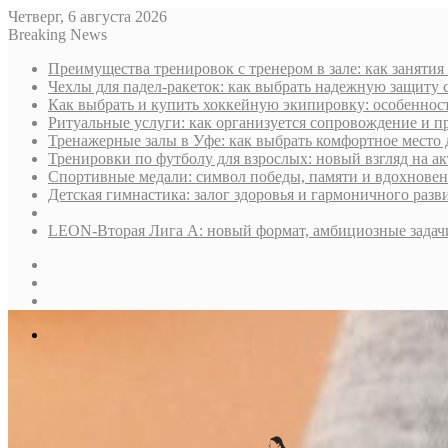
Четверг, 6 августа 2026
Breaking News
Преимущества тренировок с тренером в зале: как занятия
Чехлы для падел-ракеток: как выбрать надежную защиту 
Как выбрать и купить хоккейную экипировку: особенност
Ритуальные услуги: как организуется сопровождение и п
Тренажерные залы в Уфе: как выбрать комфортное место 
Тренировки по футболу для взрослых: новый взгляд на а
Спортивные медали: символ победы, памяти и вдохнове
Детская гимнастика: залог здоровья и гармоничного разв
LEON-Вторая Лига А: новый формат, амбициозные задач
Sidebar
Случайная
статья
Log
In
Меню