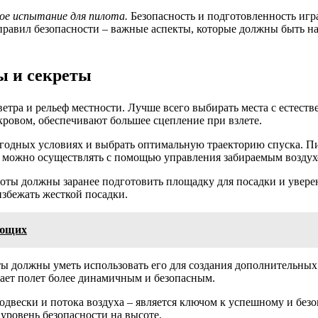
ное испытание для пилота.
Безопасность и подготовленность игр
авил безопасности – важные аспекты, которые должны быть на п
ы и секреты
етра и рельеф местности. Лучше всего выбирать места с естест
кровом, обеспечивают большее сцепление при взлете.
огодных условиях и выбрать оптимальную траекторию спуска. П
и можно осуществлять с помощью управления забираемым воздух
оты должны заранее подготовить площадку для посадки и увере
избежать жесткой посадки.
ающих
ы должны уметь использовать его для создания дополнительных 
лает полет более динамичным и безопасным.
одвески и потока воздуха – является ключом к успешному и без
уровень безопасности на высоте.