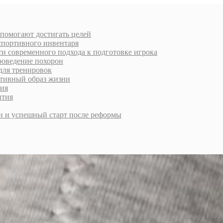
 помогают достигать целей
спортивного инвентаря
и современного подхода к подготовке игрока
роведение похорон
для тренировок
ктивный образ жизни
ния
ития
и и успешный старт после реформы