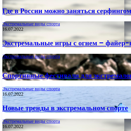
Где в России можно заняться серфинго
Экстремальные виды спорта
16.07.2022
Экстремальные игры с огнем – файер-
Экстремальные виды спорта
16.07.2022
Спортивные фестивали для экстремало
Экстремальные виды спорта
16.07.2022
Новые тренды в экстремальном спорте
Экстремальные виды спорта
16.07.2022