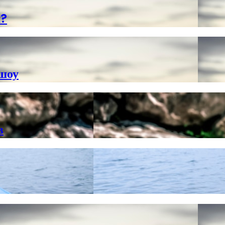
м?
шоу
в