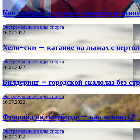
Как выбрать и купить хоккейную экипир
Экстремальные виды спорта
16.07.2022
Хели-ски — катание на лыжах с вертол
Экстремальные виды спорта
16.07.2022
Билдеринг – городской скалолаз без ст
Экстремальные виды спорта
16.07.2022
Фрирайд на сноуборде — как освоить?
Экстремальные виды спорта
16.07.2022