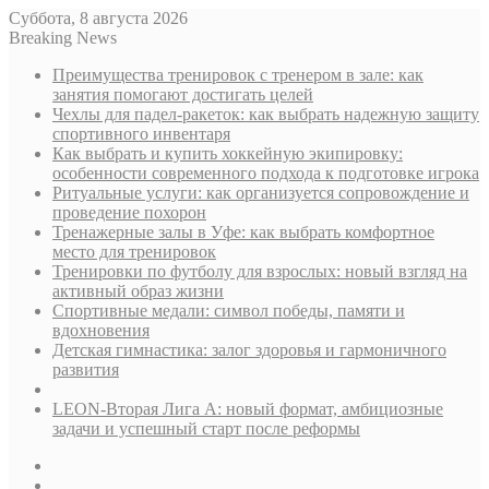
Суббота, 8 августа 2026
Breaking News
Преимущества тренировок с тренером в зале: как
занятия помогают достигать целей
Чехлы для падел-ракеток: как выбрать надежную защиту
спортивного инвентаря
Как выбрать и купить хоккейную экипировку:
особенности современного подхода к подготовке игрока
Ритуальные услуги: как организуется сопровождение и
проведение похорон
Тренажерные залы в Уфе: как выбрать комфортное
место для тренировок
Тренировки по футболу для взрослых: новый взгляд на
активный образ жизни
Спортивные медали: символ победы, памяти и
вдохновения
Детская гимнастика: залог здоровья и гармоничного
развития
LEON-Вторая Лига А: новый формат, амбициозные
задачи и успешный старт после реформы
Sidebar
Случайная