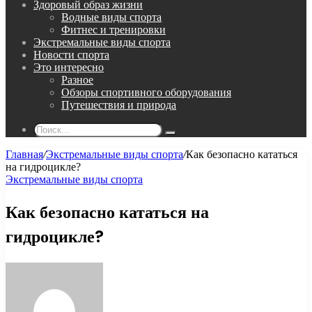
Здоровый образ жизни
Водные виды спорта
Фитнес и тренировки
Экстремальные виды спорта
Новости спорта
Это интересно
Разное
Обзоры спортивного оборудования
Путешествия и природа
Поиск...
Главная
/
Экстремальные виды спорта
/
Как безопасно кататься
на гидроцикле?
Экстремальные виды спорта
Как безопасно кататься на
гидроцикле?