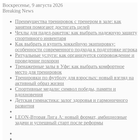
Воскресенье, 9 августа 2026
Breaking News
Преимущества тренировок с тренером в зале: как
занятия помогают достигать целей
Чехлы для падел-ракеток: как выбрать надежную защиту
спортивного инвентаря
Как выбрать и купить хоккейную экипировку:
особенности современного подхода к подготовке игрока
Ритуальные услуги: как организуется сопровождение и
проведение похорон
Тренажерные залы в Уфе: как выбрать комфортное
место для тренировок
Тренировки по футболу для взрослых: новый взгляд на
активный образ жизни
Спортивные медали: символ победы, памяти и
вдохновения
Детская гимнастика: залог здоровья и гармоничного
развития
LEON-Вторая Лига А: новый формат, амбициозные
задачи и успешный старт после реформы
Sidebar
Случайная