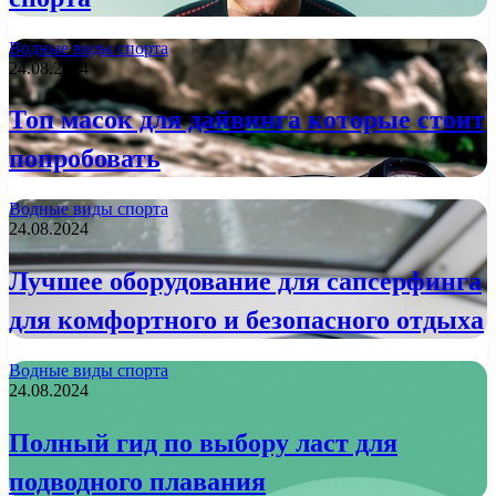
Водные виды спорта
24.08.2024
Топ масок для дайвинга которые стоит
попробовать
Водные виды спорта
24.08.2024
Лучшее оборудование для сапсерфинга
для комфортного и безопасного отдыха
Водные виды спорта
24.08.2024
Полный гид по выбору ласт для
подводного плавания