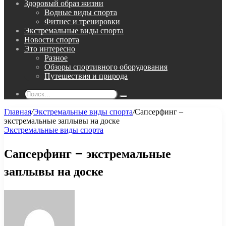
Здоровый образ жизни
Водные виды спорта
Фитнес и тренировки
Экстремальные виды спорта
Новости спорта
Это интересно
Разное
Обзоры спортивного оборудования
Путешествия и природа
Поиск...
Главная
/
Экстремальные виды спорта
/
Сапсерфинг –
экстремальные заплывы на доске
Экстремальные виды спорта
Сапсерфинг – экстремальные
заплывы на доске