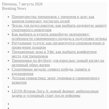
Пятница, 7 августа 2026
Breaking News
Преимущества тренировок с тренером в зале: как
занятия помогают достигать целей
Чехлы для падел-ракеток: как выбрать надежную защиту
спортивного инвентаря
Как выбрать и купить хоккейную экипировку:
особенности современного подхода к подготовке игрока
Ритуальные услуги: как организуется сопровождение и
проведение похорон
Тренажерные залы в Уфе: как выбрать комфортное
место для тренировок
Тренировки по футболу для взрослых: новый взгляд на
активный образ жизни
Спортивные медали: символ победы, памяти и
вдохновения
Детская гимнастика: залог здоровья и гармоничного
развития
LEON-Вторая Лига А: новый формат, амбициозные
задачи и успешный старт после реформы
Sidebar
Случайная