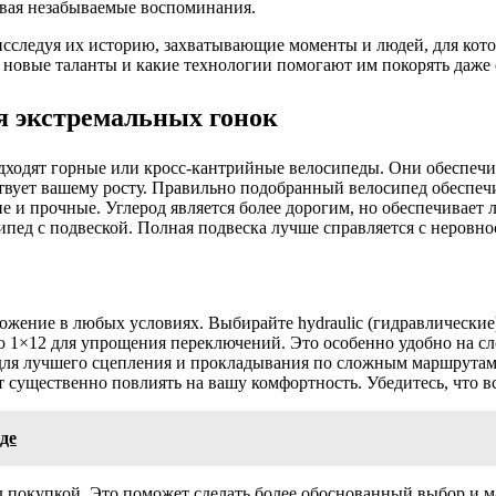
авая незабываемые воспоминания.
 исследуя их историю, захватывающие моменты и людей, для кот
т новые таланты и какие технологии помогают им покорять даже
я экстремальных гонок
подходят горные или кросс-кантрийные велосипеды. Они обеспеч
ствует вашему росту. Правильно подобранный велосипед обеспеч
е и прочные. Углерод является более дорогим, но обеспечивает
ипед с подвеской. Полная подвеска лучше справляется с неровнос
ожение в любых условиях. Выбирайте hydraulic (гидравлические
 до 1×12 для упрощения переключений. Это особенно удобно на 
 для лучшего сцепления и прокладывания по сложным маршрутам
ут существенно повлиять на вашу комфортность. Убедитесь, что в
де
ед покупкой. Это поможет сделать более обоснованный выбор и 