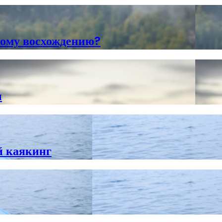
вому восхождению?
ы
й каякинг