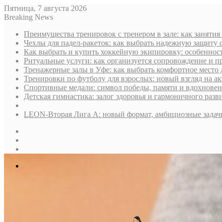
Пятница, 7 августа 2026
Breaking News
Преимущества тренировок с тренером в зале: как занятия
Чехлы для падел-ракеток: как выбрать надежную защиту 
Как выбрать и купить хоккейную экипировку: особенност
Ритуальные услуги: как организуется сопровождение и п
Тренажерные залы в Уфе: как выбрать комфортное место 
Тренировки по футболу для взрослых: новый взгляд на а
Спортивные медали: символ победы, памяти и вдохнове
Детская гимнастика: залог здоровья и гармоничного разв
LEON-Вторая Лига А: новый формат, амбициозные задач
Sidebar
Случайная
статья
Log
In
Меню