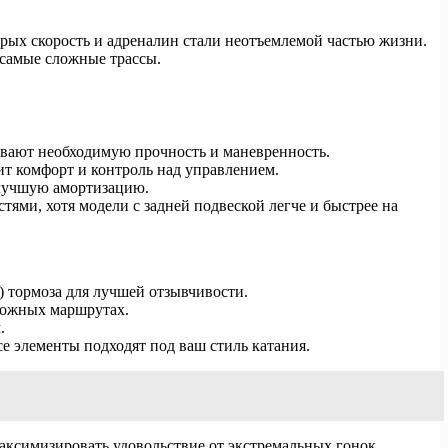
орых скорость и адреналин стали неотъемлемой частью жизни.
 самые сложные трассы.
ивают необходимую прочность и маневренность.
ит комфорт и контроль над управлением.
 лучшую амортизацию.
тями, хотя модели с задней подвеской легче и быстрее на
) тормоза для лучшей отзывчивости.
сложных маршрутах.
.
се элементы подходят под ваш стиль катания.
максимизировать удовольствие от экстремальных гонок.