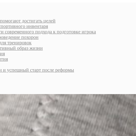
 помогают достигать целей
спортивного инвентаря
и современного подхода к подготовке игрока
роведение похорон
для тренировок
ктивный образ жизни
ния
ития
и и успешный старт после реформы