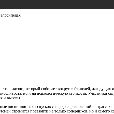
велосипедах
, а стиль жизни, который собирает вокруг себя людей, жаждущих
ыносливость, но и на психологическую стойкость. Участники о
ия и вызовы.
ые дисциплины: от спусков с гор до соревнований на трассах 
тсмен стремится превзойти не только соперников, но и самого с