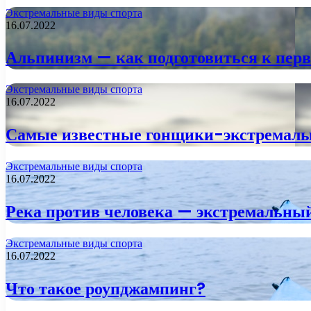
Экстремальные виды спорта
16.07.2022
Альпинизм — как подготовиться к пер
Экстремальные виды спорта
16.07.2022
Самые известные гонщики-экстремал
Экстремальные виды спорта
16.07.2022
Река против человека — экстремальны
Экстремальные виды спорта
16.07.2022
Что такое роупджампинг?