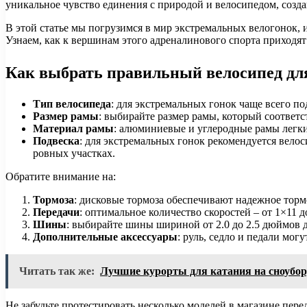
уникальное чувство единения с природой и велосипедом, созд
В этой статье мы погрузимся в мир экстремальных велогонок,
Узнаем, как к вершинам этого адреналинового спорта приходя
Как выбрать правильный велосипед дл
Тип велосипеда
: для экстремальных гонок чаще всего 
Размер рамы
: выбирайте размер рамы, который соответ
Материал рамы
: алюминиевые и углеродные рамы легки
Подвеска
: для экстремальных гонок рекомендуется велос
ровных участках.
Обратите внимание на:
Тормоза
: дисковые тормоза обеспечивают надежное торм
Передачи
: оптимальное количество скоростей – от 1×11
Шины
: выбирайте шины шириной от 2.0 до 2.5 дюймов
Дополнительные аксессуары
: руль, седло и педали мог
Читать так же:
Лучшие курорты для катания на сноубор
Не забудьте протестировать несколько моделей в магазине пер