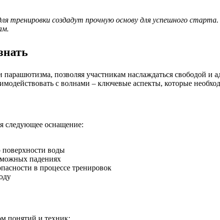
 для тренировки создадут прочную основу для успешного старт
ам.
знать
и парашютизма, позволяя участникам наслаждаться свободой и а
аимодействовать с волнами – ключевые аспекты, которые необход
ся следующее оснащение:
о поверхности воды
озможных падениях
пасности в процессе тренировок
оду
ом понятий и техник: