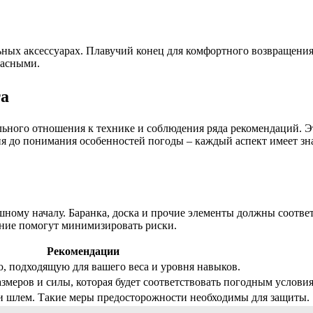
ых аксессуарах. Плавучий конец для комфортного возвращения н
пасными.
та
льного отношения к технике и соблюдения ряда рекомендаций. 
ия до понимания особенностей погоды – каждый аспект имеет зн
ному началу. Баранка, доска и прочие элементы должны соотве
ение помогут минимизировать риски.
Рекомендации
, подходящую для вашего веса и уровня навыков.
азмеров и силы, которая будет соответствовать погодным услови
и шлем. Такие меры предосторожности необходимы для защиты.