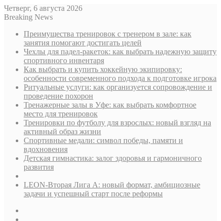
Четверг, 6 августа 2026
Breaking News
Преимущества тренировок с тренером в зале: как
занятия помогают достигать целей
Чехлы для падел-ракеток: как выбрать надежную защиту
спортивного инвентаря
Как выбрать и купить хоккейную экипировку:
особенности современного подхода к подготовке игрока
Ритуальные услуги: как организуется сопровождение и
проведение похорон
Тренажерные залы в Уфе: как выбрать комфортное
место для тренировок
Тренировки по футболу для взрослых: новый взгляд на
активный образ жизни
Спортивные медали: символ победы, памяти и
вдохновения
Детская гимнастика: залог здоровья и гармоничного
развития
LEON-Вторая Лига А: новый формат, амбициозные
задачи и успешный старт после реформы
Sidebar
Случайная