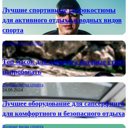
Лучшие спортивные гидрокостюмы
для активного отдыха и водных видов
спорта
Водные виды спорта
24.08.2024
Топ масок для дайвинга которые стоит
попробовать
Водные виды спорта
24.08.2024
Лучшее оборудование для сапсерфинга
для комфортного и безопасного отдыха
Водные виды спорта