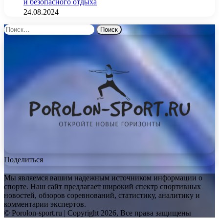
и безопасного отдыха
24.08.2024
Найти:
Поделиться
Мы являемся вашим надежным источником информации о
спорте. Наш сайт предлагает широкий спектр спортивных
новостей, обзоров соревнований, статистику, аналитику и
комментарии экспертов.
© Porolon-sport.ru | Copyright 2026, Все права защищены