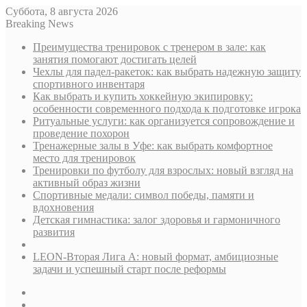
Суббота, 8 августа 2026
Breaking News
Преимущества тренировок с тренером в зале: как
занятия помогают достигать целей
Чехлы для падел-ракеток: как выбрать надежную защиту
спортивного инвентаря
Как выбрать и купить хоккейную экипировку:
особенности современного подхода к подготовке игрока
Ритуальные услуги: как организуется сопровождение и
проведение похорон
Тренажерные залы в Уфе: как выбрать комфортное
место для тренировок
Тренировки по футболу для взрослых: новый взгляд на
активный образ жизни
Спортивные медали: символ победы, памяти и
вдохновения
Детская гимнастика: залог здоровья и гармоничного
развития
LEON-Вторая Лига А: новый формат, амбициозные
задачи и успешный старт после реформы
Sidebar
Случайная