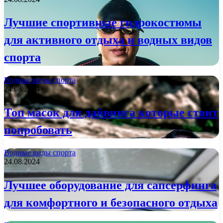
Лучшие спортивные гидрокостюмы
для активного отдыха и водных видов
спорта
Водные виды спорта
24.08.2024
Топ масок для дайвинга которые стоит
попробовать
Водные виды спорта
24.08.2024
Лучшее оборудование для сапсерфинга
для комфортного и безопасного отдыха