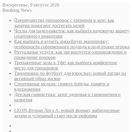
Воскресенье, 9 августа 2026
Breaking News
Преимущества тренировок с тренером в зале: как
занятия помогают достигать целей
Чехлы для падел-ракеток: как выбрать надежную защиту
спортивного инвентаря
Как выбрать и купить хоккейную экипировку:
особенности современного подхода к подготовке игрока
Ритуальные услуги: как организуется сопровождение и
проведение похорон
Тренажерные залы в Уфе: как выбрать комфортное
место для тренировок
Тренировки по футболу для взрослых: новый взгляд на
активный образ жизни
Спортивные медали: символ победы, памяти и
вдохновения
Детская гимнастика: залог здоровья и гармоничного
развития
LEON-Вторая Лига А: новый формат, амбициозные
задачи и успешный старт после реформы
Sidebar
Случайная