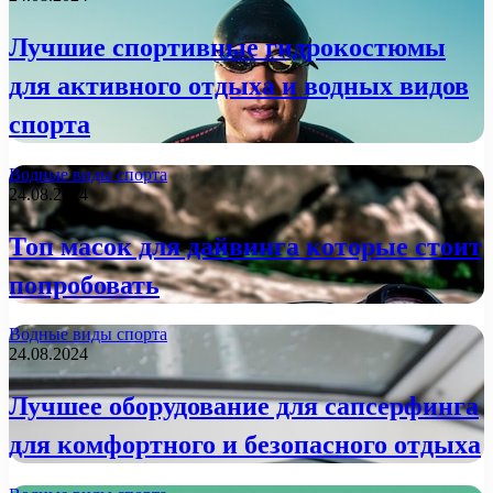
Лучшие спортивные гидрокостюмы
для активного отдыха и водных видов
спорта
Водные виды спорта
24.08.2024
Топ масок для дайвинга которые стоит
попробовать
Водные виды спорта
24.08.2024
Лучшее оборудование для сапсерфинга
для комфортного и безопасного отдыха