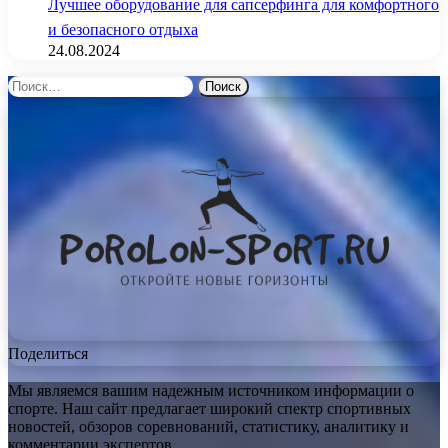
Лучшее оборудование для сапсерфинга для комфортного
и безопасного отдыха
24.08.2024
Найти:
Поделиться
Мы являемся вашим надежным источником информации о
спорте. Наш сайт предлагает широкий спектр спортивных
новостей, обзоров соревнований, статистику, аналитику и
комментарии экспертов.