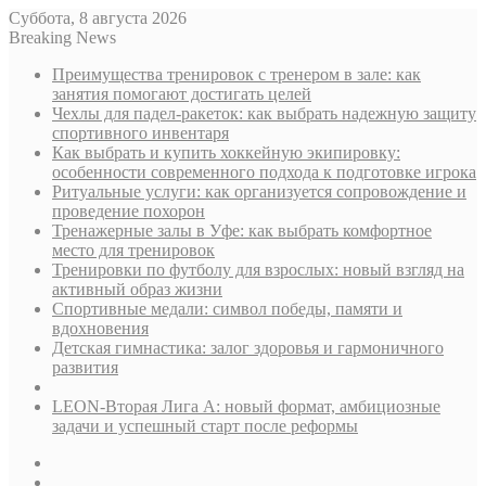
Суббота, 8 августа 2026
Breaking News
Преимущества тренировок с тренером в зале: как
занятия помогают достигать целей
Чехлы для падел-ракеток: как выбрать надежную защиту
спортивного инвентаря
Как выбрать и купить хоккейную экипировку:
особенности современного подхода к подготовке игрока
Ритуальные услуги: как организуется сопровождение и
проведение похорон
Тренажерные залы в Уфе: как выбрать комфортное
место для тренировок
Тренировки по футболу для взрослых: новый взгляд на
активный образ жизни
Спортивные медали: символ победы, памяти и
вдохновения
Детская гимнастика: залог здоровья и гармоничного
развития
LEON-Вторая Лига А: новый формат, амбициозные
задачи и успешный старт после реформы
Sidebar
Случайная