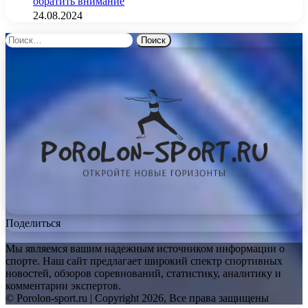
обратить внимание
24.08.2024
Найти:
Поделиться
Мы являемся вашим надежным источником информации о
спорте. Наш сайт предлагает широкий спектр спортивных
новостей, обзоров соревнований, статистику, аналитику и
комментарии экспертов.
© Porolon-sport.ru | Copyright 2026, Все права защищены