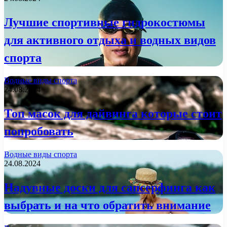
Лучшие спортивные гидрокостюмы
для активного отдыха и водных видов
спорта
Водные виды спорта
24.08.2024
Топ масок для дайвинга которые стоит
попробовать
Водные виды спорта
24.08.2024
Надувные доски для сапсерфинга как
выбрать и на что обратить внимание