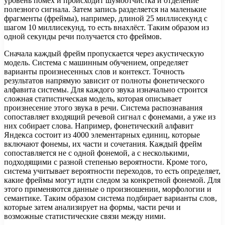
уровень помех и происходит шумоотчистка и отделение
полезного сигнала. Затем запись разделяется на маленькие
фрагменты (фреймы), например, длиной 25 миллисекунд с
шагом 10 миллисекунд, то есть внахлёст. Таким образом из
одной секунды речи получается сто фреймов.
Сначала каждый фрейм пропускается через акустическую
модель. Система с машинным обучением, определяет
варианты произнесенных слов и контекст. Точность
результатов напрямую зависит от полноты фонетического
алфавита системы. Для каждого звука изначально строится
сложная статистическая модель, которая описывает
произнесение этого звука в речи. Система распознавания
сопоставляет входящий речевой сигнал с фонемами, а уже из
них собирает слова. Например, фонетический алфавит
Яндекса состоит из 4000 элементарных единиц, которые
включают фонемы, их части и сочетания. Каждый фрейм
сопоставляется не с одной фонемой, а с несколькими,
подходящими с разной степенью вероятности. Кроме того,
система учитывает вероятности переходов, то есть определяет,
какие фреймы могут идти следом за конкретной фонемой. Для
этого применяются данные о произношении, морфологии и
семантике. Таким образом система подбирает варианты слов,
которые затем анализирует на формы, части речи и
возможные статистические связи между ними.