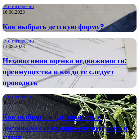
Это интересно
16.08.2023
Как выбрать детскую форму?
Это интересно
13.08.2023
Независимая оценка недвижимости:
преимущества и когда ее следует
проводить
Это интересно
30.07.2023
Как выбрать и где заказать с
доставкой свежемороженую треску в
СПб?