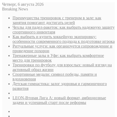
Четверг, 6 августа 2026
Breaking News
Преимущества тренировок с тренером в зале: как
занятия помогают достигать целей
Чехлы для падел-ракеток: как выбрать надежную защиту
спортивного инвентаря
Как выбрать и купить хоккейную экипировку:
особенности современного подхода к подготовке игрока
Ритуальные услуги: как организуется сопровождение и
проведение похорон
Тренажерные залы в Уфе: как выбрать комфортное
место для тренировок
Тренировки по футболу для взрослых: новый взгляд на
активный образ жизни
Спортивные медали: символ победы, памяти и
вдохновения
Детская гимнастика: залог здоровья и гармоничного
развития
LEON-Вторая Лига А: новый формат, амбициозные
задачи и успешный старт после реформы
Sidebar
Случайная