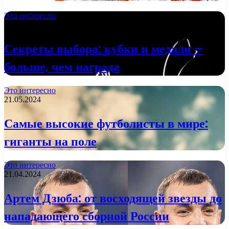
Это интересно
29.01.2025
Секреты выбора: кубки и медали –
больше, чем награда
Это интересно
21.05.2024
Самые высокие футболисты в мире:
гиганты на поле
Это интересно
21.04.2024
Артем Дзюба: от восходящей звезды до
нападающего сборной России