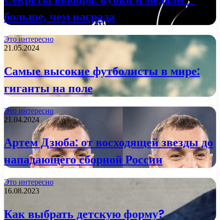
больше, чем награда
Это интересно
21.05.2024
Самые высокие футболисты в мире:
гиганты на поле
Это интересно
21.04.2024
Артем Дзюба: от восходящей звезды до
нападающего сборной России
Это интересно
16.08.2023
Как выбрать детскую форму?