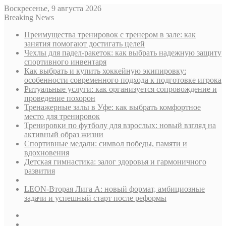
Воскресенье, 9 августа 2026
Breaking News
Преимущества тренировок с тренером в зале: как
занятия помогают достигать целей
Чехлы для падел-ракеток: как выбрать надежную защиту
спортивного инвентаря
Как выбрать и купить хоккейную экипировку:
особенности современного подхода к подготовке игрока
Ритуальные услуги: как организуется сопровождение и
проведение похорон
Тренажерные залы в Уфе: как выбрать комфортное
место для тренировок
Тренировки по футболу для взрослых: новый взгляд на
активный образ жизни
Спортивные медали: символ победы, памяти и
вдохновения
Детская гимнастика: залог здоровья и гармоничного
развития
LEON-Вторая Лига А: новый формат, амбициозные
задачи и успешный старт после реформы
Sidebar
Случайная