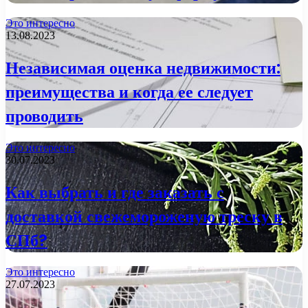
Это интересно
13.08.2023
Независимая оценка недвижимости:
преимущества и когда ее следует
проводить
Это интересно
30.07.2023
Как выбрать и где заказать с
доставкой свежемороженую треску в
СПб?
Это интересно
27.07.2023