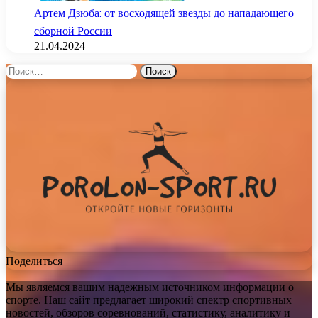
Артем Дзюба: от восходящей звезды до нападающего
сборной России
21.04.2024
Найти:
Поделиться
Мы являемся вашим надежным источником информации о
спорте. Наш сайт предлагает широкий спектр спортивных
новостей, обзоров соревнований, статистику, аналитику и