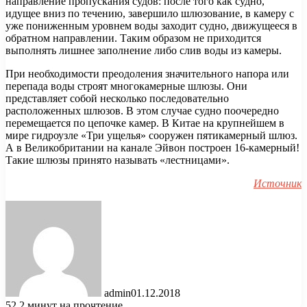
направление пропускания судов: после того как судно,
идущее вниз по течению, завершило шлюзование, в камеру с
уже пониженным уровнем воды заходит судно, движущееся в
обратном направлении. Таким образом не приходится
выполнять лишнее заполнение либо слив воды из камеры.
При необходимости преодоления значительного напора или
перепада воды строят многокамерные шлюзы. Они
представляет собой несколько последовательно
расположенных шлюзов. В этом случае судно поочередно
перемещается по цепочке камер. В Китае на крупнейшем в
мире гидроузле «Три ущелья» сооружен пятикамерный шлюз.
А в Великобритании на канале Эйвон построен 16-камерный!
Такие шлюзы принято называть «лестницами».
Источник
admin
01.12.2018
52
2 минут на прочтение