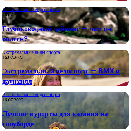
Экстремальные виды спорта
16.07.2022
Глубоководный дайвинг — чем он
опасен?
Экстремальные виды спорта
16.07.2022
Экстремальный велоспорт — BMX и
даунхилл
Экстремальные виды спорта
16.07.2022
Лучшие курорты для катания на
сноуборде