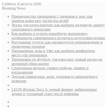
Суббота, 8 августа 2026
Breaking News
Преимущества тренировок с тренером в зале: как
занятия помогают достигать целей
Чехлы для падел-ракеток: как выбрать надежную защиту
спортивного инвентаря
Как выбрать и купить хоккейную экипировку:
особенности современного подхода к подготовке игрока
Ритуальные услуги: как организуется сопровождение и
проведение похорон
Тренажерные залы в Уфе: как выбрать комфортное
место для тренировок
Тренировки по футболу для взрослых: новый взгляд на
активный образ жизни
Спортивные медали: символ победы, памяти и
вдохновения
Детская гимнастика: залог здоровья и гармоничного
развития
LEON-Вторая Лига А: новый формат, амбициозные
задачи и успешный старт после реформы
Sidebar
Случайная