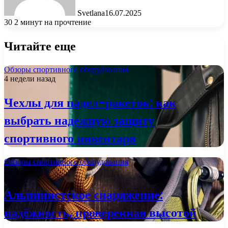
Svetlana
16.07.2025
30
2 минут на прочтение
Читайте еще
Обзоры спортивного оборудования
4 недели назад
Чехлы для падел-ракеток: как
выбрать надежную защиту
спортивного инвентаря
Обзоры спортивного оборудования
29.06.2025
Альпинистское снаряжение:
надёжность, проверенная высотой