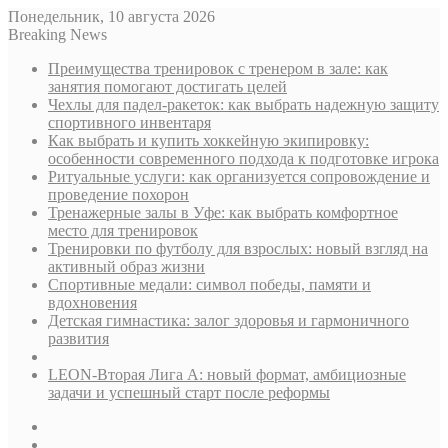
Понедельник, 10 августа 2026
Breaking News
Преимущества тренировок с тренером в зале: как
занятия помогают достигать целей
Чехлы для падел-ракеток: как выбрать надежную защиту
спортивного инвентаря
Как выбрать и купить хоккейную экипировку:
особенности современного подхода к подготовке игрока
Ритуальные услуги: как организуется сопровождение и
проведение похорон
Тренажерные залы в Уфе: как выбрать комфортное
место для тренировок
Тренировки по футболу для взрослых: новый взгляд на
активный образ жизни
Спортивные медали: символ победы, памяти и
вдохновения
Детская гимнастика: залог здоровья и гармоничного
развития
LEON-Вторая Лига А: новый формат, амбициозные
задачи и успешный старт после реформы
Sidebar
Случайная