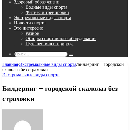
Здоровый образ жизни
Водные виды спорта
Фитнес и тренировки
Экстремальные виды спорта
Новости спорта
Это интересно
Разное
Обзоры спортивного оборудования
Путешествия и природа
Поиск...
Главная
/
Экстремальные виды спорта
/
Билдеринг – городской
скалолаз без страховки
Экстремальные виды спорта
Билдеринг – городской скалолаз без
страховки