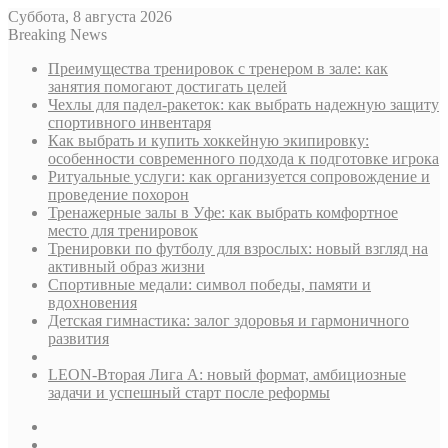
Суббота, 8 августа 2026
Breaking News
Преимущества тренировок с тренером в зале: как
занятия помогают достигать целей
Чехлы для падел-ракеток: как выбрать надежную защиту
спортивного инвентаря
Как выбрать и купить хоккейную экипировку:
особенности современного подхода к подготовке игрока
Ритуальные услуги: как организуется сопровождение и
проведение похорон
Тренажерные залы в Уфе: как выбрать комфортное
место для тренировок
Тренировки по футболу для взрослых: новый взгляд на
активный образ жизни
Спортивные медали: символ победы, памяти и
вдохновения
Детская гимнастика: залог здоровья и гармоничного
развития
LEON-Вторая Лига А: новый формат, амбициозные
задачи и успешный старт после реформы
Sidebar
Случайная